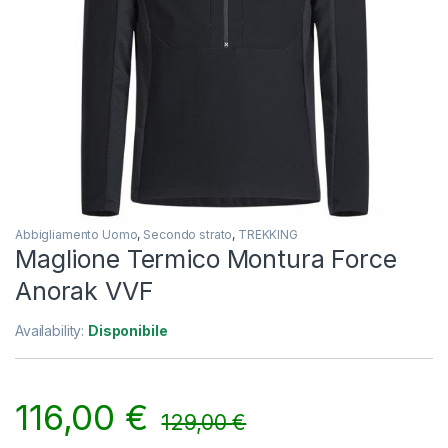
Abbigliamento Uomo
,
Secondo strato
,
TREKKING
Maglione Termico Montura Force
Anorak VVF
Availability:
Disponibile
116,00
€
129,00
€