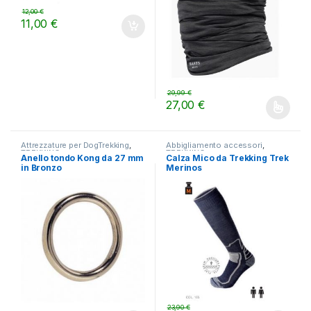
12,00
€
11,00
€
29,99
€
27,00
€
Questo prodotto ha più varianti.
Attrezzature per DogTrekking
,
Abbigliamento accessori
,
TREKKING
TREKKING
Anello tondo Kong da 27 mm
Calza Mico da Trekking Trek
in Bronzo
Merinos
23,90
€