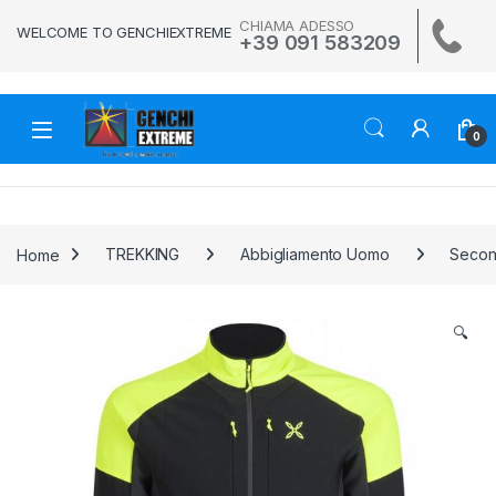
Skip to navigation
Skip to content
CHIAMA ADESSO
WELCOME TO GENCHIEXTREME
+39 091 583209
0
Home
TREKKING
Abbigliamento Uomo
Secon
🔍