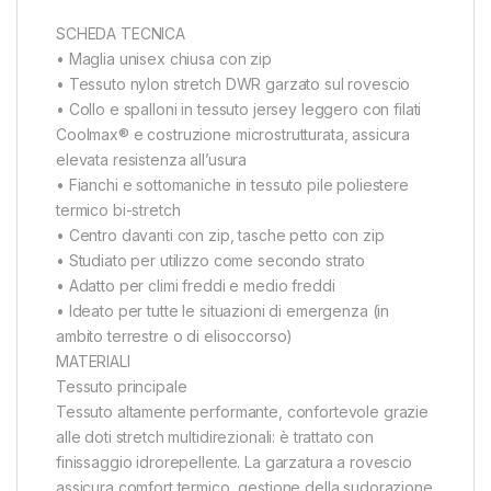
SCHEDA TECNICA
• Maglia unisex chiusa con zip
• Tessuto nylon stretch DWR garzato sul rovescio
• Collo e spalloni in tessuto jersey leggero con filati
Coolmax® e costruzione microstrutturata, assicura
elevata resistenza all’usura
• Fianchi e sottomaniche in tessuto pile poliestere
termico bi-stretch
• Centro davanti con zip, tasche petto con zip
• Studiato per utilizzo come secondo strato
• Adatto per climi freddi e medio freddi
• Ideato per tutte le situazioni di emergenza (in
ambito terrestre o di elisoccorso)
MATERIALI
Tessuto principale
Tessuto altamente performante, confortevole grazie
alle doti stretch multidirezionali: è trattato con
finissaggio idrorepellente. La garzatura a rovescio
assicura comfort termico, gestione della sudorazione