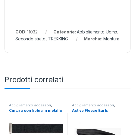
COD:
11032
Categorie:
Abbigliamento Uomo
,
Secondo strato
,
TREKKING
Marchio:
Montura
Prodotti correlati
Abbigliamento accessori
,
Abbigliamento accessori
,
TREKKING
TREKKING
,
Accessori
,
Cappelli
Cintura con fibbia in metallo
Active Fleece Barts
e Guanti
,
LIFESTYLE