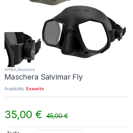
APNEA
,
Maschere
Maschera Salvimar Fly
Availability:
Esaurito
35,00
€
45,00
€