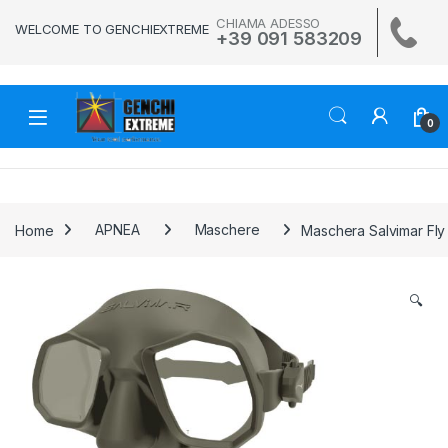
Skip to navigation
Skip to content
CHIAMA ADESSO
WELCOME TO GENCHIEXTREME
+39 091 583209
0
Home
APNEA
Maschere
Maschera Salvimar Fly
🔍