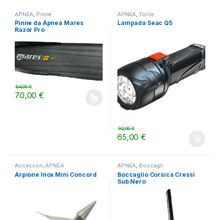
APNEA
,
Pinne
APNEA
,
Torce
Pinne da Apnea Mares
Lampada Seac Q5
Razor Pro
84,00
€
70,00
€
Questo prodotto ha più varianti. Le opzioni possono essere scelt
92,00
€
65,00
€
Accessori
,
APNEA
APNEA
,
Boccagli
Arpione Inox Mini Concord
Boccaglio Corsica Cressi
Sub Nero