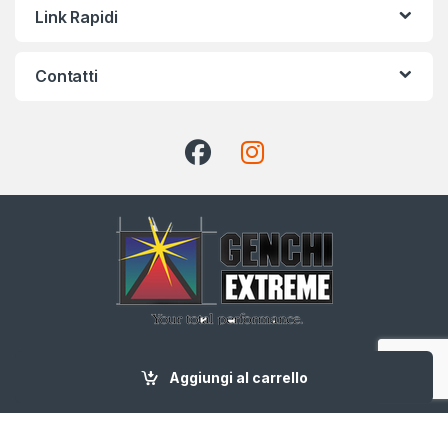
Link Rapidi
Contatti
CHIAMA ADESSO
+39 091 583209
Aggiungi al carrello