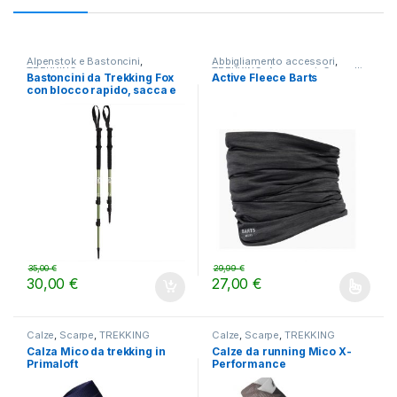
Alpenstok e Bastoncini
,
Abbigliamento accessori
,
TREKKING
TREKKING
,
Accessori
,
Cappelli
Bastoncini da Trekking Fox
Active Fleece Barts
e Guanti
,
LIFESTYLE
con blocco rapido, sacca e
rotelle
35,00
€
29,99
€
30,00
€
27,00
€
Questo prodotto ha più varianti.
Calze
,
Scarpe
,
TREKKING
Calze
,
Scarpe
,
TREKKING
Calza Mico da trekking in
Calze da running Mico X-
Primaloft
Performance