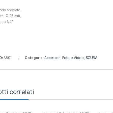
ccio snodato,
cm, Ø 26 mm,
acco 1/4″
D:
8801
Categorie:
Accessori
,
Foto e Video
,
SCUBA
tti correlati