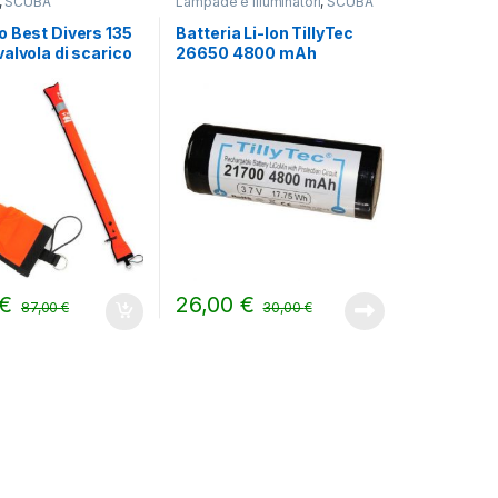
,
SCUBA
Lampade e Illuminatori
,
SCUBA
o Best Divers 135
Batteria Li-Ion TillyTec
alvola di scarico
26650 4800 mAh
€
26,00
€
87,00
€
30,00
€