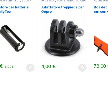
 e Illuminatori
,
SCUBA
Accessori
,
Foto e Video
,
SCUBA
Accessori
tore per batterie
Adattatore treppiede per
Boa dec
llyTec
Gopro
cm con v
€
78,00
4,00
€
6,00
€