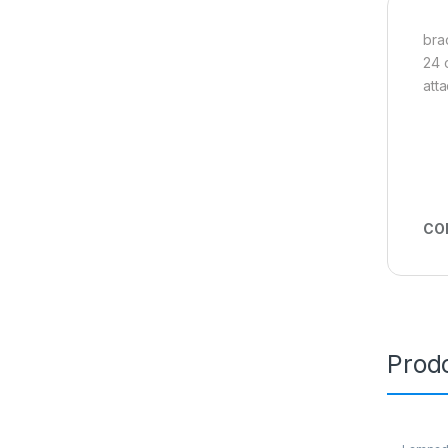
bra
24 
att
CO
Prodo