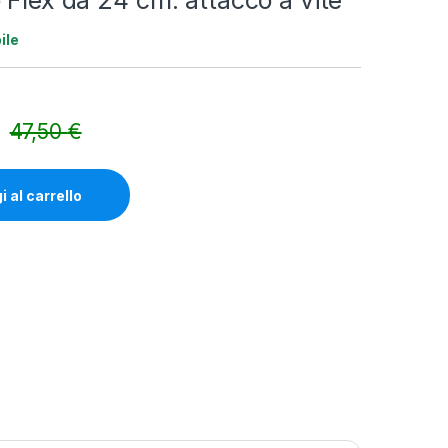
 Flex da 24 cm. attacco a vite
ile
47,50
€
Alternative:
 al carrello