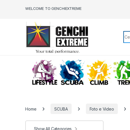
Skip to navigation
Skip to content
WELCOME TO GENCHIEXTREME
Sea
LIFESTYLE
SCUBA
CLIMB
Home
SCUBA
Foto e Video
Show All Categories