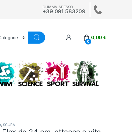
CHIAMA ADESSO
+39 091 583209
0,00
€
0
A
SWIM
SCIENCE
ALTRI SPORT
SURVIVAL
o
,
SCUBA