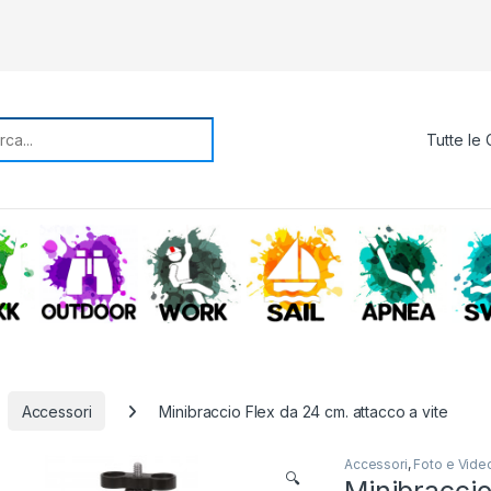
rch for:
TREKKING
OUTDOOR
WORK
SAIL
APNE
Accessori
Minibraccio Flex da 24 cm. attacco a vite
Accessori
,
Foto e Vide
🔍