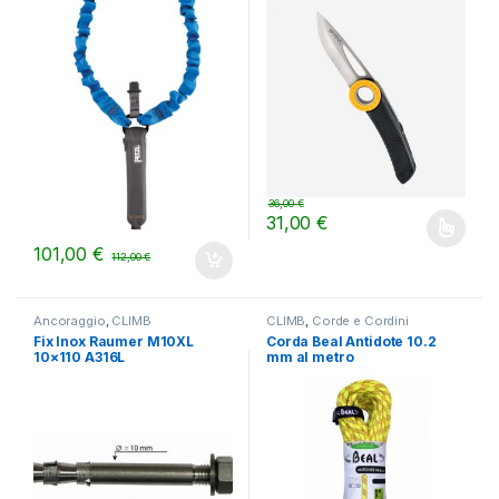
36,00
€
31,00
€
Questo prodotto ha più varianti.
101,00
€
112,00
€
Ancoraggio
,
CLIMB
CLIMB
,
Corde e Cordini
Fix Inox Raumer M10XL
Corda Beal Antidote 10.2
10×110 A316L
mm al metro