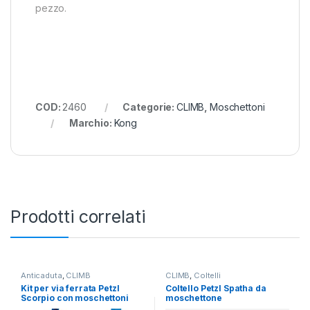
pezzo.
COD:
2460
Categorie:
CLIMB
,
Moschettoni
Marchio:
Kong
Prodotti correlati
Anticaduta
,
CLIMB
CLIMB
,
Coltelli
Kit per via ferrata Petzl
Coltello Petzl Spatha da
Scorpio con moschettoni
moschettone
Vertigo