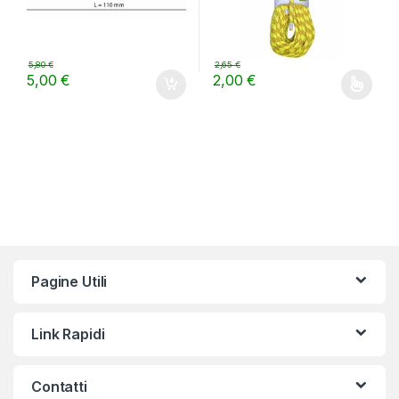
5,80
€
2,65
€
5,00
€
2,00
€
Questo prodotto ha più varianti.
Pagine Utili
Link Rapidi
Contatti