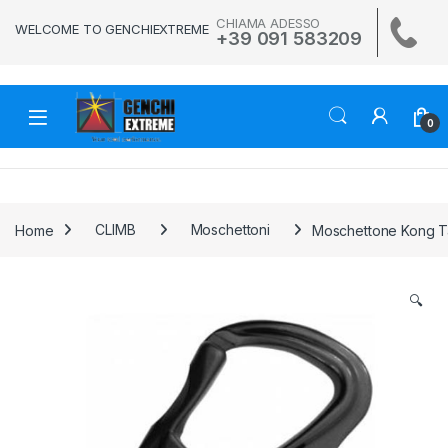
Skip to navigation
Skip to content
CHIAMA ADESSO
WELCOME TO GENCHIEXTREME
+39 091 583209
0
Home
CLIMB
Moschettoni
Moschettone Kong T
🔍