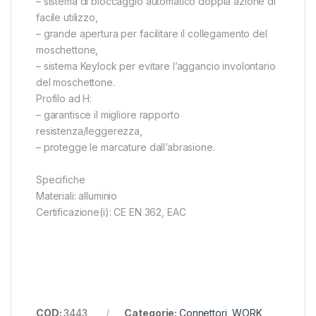
– sistema di bloccaggio automatico doppia azione di
facile utilizzo,
– grande apertura per facilitare il collegamento del
moschettone,
– sistema Keylock per evitare l’aggancio involontario
del moschettone.
Profilo ad H:
– garantisce il migliore rapporto
resistenza/leggerezza,
– protegge le marcature dall’abrasione.
Specifiche
Materiali: alluminio
Certificazione(i): CE EN 362, EAC
COD:
3443
Categorie:
Connettori
,
WORK