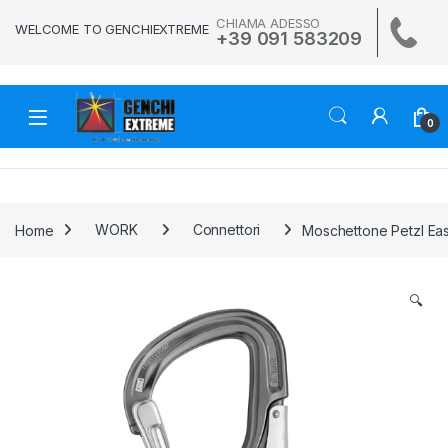
Skip to navigation
Skip to content
CHIAMA ADESSO
WELCOME TO GENCHIEXTREME
+39 091 583209
0
Home
WORK
Connettori
Moschettone Petzl E
🔍