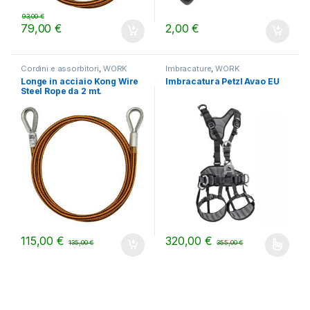
93,00
€
79,00
€
2,00
€
Cordini e assorbitori
,
WORK
Imbracature
,
WORK
Longe in acciaio Kong Wire
Imbracatura Petzl Avao EU
Steel Rope da 2 mt.
115,00
€
320,00
€
135,00
€
355,00
€
Questo prodotto ha più varianti.