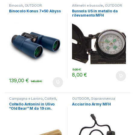
Binocoli
,
OUTDOOR
Altimetri e bussole
,
OUTDOOR
Binocolo Konus 7×50 Abyss
Bussola US in metallo da
rilevamento MFH
9,00
€
8,00
€
139,00
€
149,00
€
Campagna e Lavoro
,
Coltelli
,
OUTDOOR
,
Sopravvivenza
OUTDOOR
Coltello Antonini in Ulivo
Acciarino Army MFH
“Old Bear” M da 19 cm.