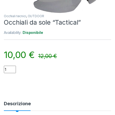
Occhiali tecnici
,
OUTDOOR
Occhiali da sole “Tactical”
Availability:
Disponibile
10,00
€
12,00
€
Occhiali da sole "Tactical" quantity
Alternative:
Descrizione