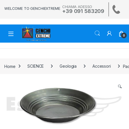
Skip to navigation
Skip to content
CHIAMA ADESSO
WELCOME TO GENCHIEXTREME
+39 091 583209
0
Home
SCIENCE
Geologia
Accessori
Pad
🔍