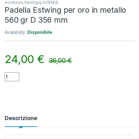
Accessori
,
Geologia
,
SCIENCE
Padella Estwing per oro in metallo
560 gr D 356 mm
Availability:
Disponibile
24,00
€
36,00
€
Padella Estwing per oro in metallo 560 gr D 356 mm quantity
Alternative:
Descrizione