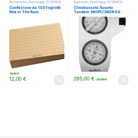
Accessori
,
Geologia
,
SCIENCE
Bussole
,
Geologia
,
SCIENCE
Confezione da 100 foglietti
Clinobussola Suunto
Rite in The Rain
Tandem 360PC/360R DG
13,00
€
285,00
€
12,00
€
317,00
€