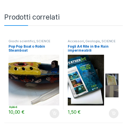
Prodotti correlati
Giochi scientifici
,
SCIENCE
Accessori
,
Geologia
,
SCIENCE
Pop Pop Boat o Robin
Fogli A4 Rite in the Rain
Steamboat
impermeabili
11,00
€
10,00
€
1,50
€