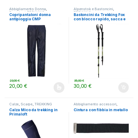
Abbigliamento Donna
,
Alpenstok e Bastoncini
,
Pantaloni
,
TREKKING
TREKKING
Copripantaloni donna
Bastoncini da Trekking Fox
antipioggia CMP
con blocco rapido, sacca e
rotelle
23,00
€
35,00
€
20,00
€
30,00
€
Questo prodotto ha più varianti. Le opzioni possono essere scelt
Calze
,
Scarpe
,
TREKKING
Abbigliamento accessori
,
TREKKING
Calza Mico da trekking in
Cintura con fibbia in metallo
Primaloft