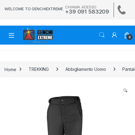
Skip to navigation
Skip to content
CHIAMA ADESSO
WELCOME TO GENCHIEXTREME
+39 091 583209
0
Home
TREKKING
Abbigliamento Uomo
Pantal
🔍