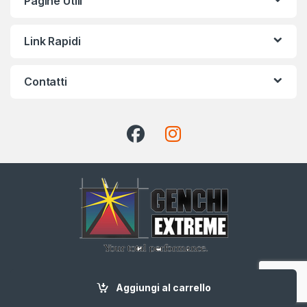
Pagine Utili
Link Rapidi
Contatti
CHIAMA ADESSO
+39 091 583209
Aggiungi al carrello