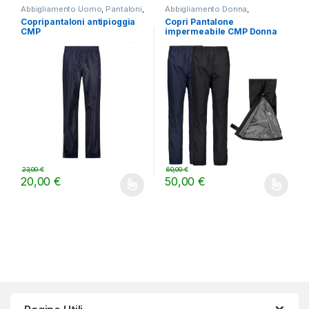
Abbigliamento Uomo
,
Pantaloni
,
Abbigliamento Donna
,
TREKKING
Pantaloni
,
TREKKING
,
Donna
,
Copripantaloni antipioggia
Copri Pantalone
LIFESTYLE
,
Pantaloni
CMP
impermeabile CMP Donna
23,00
€
60,00
€
20,00
€
50,00
€
Questo prodotto ha più varianti. Le opzioni possono essere scelt
Questo prodotto ha più varianti.