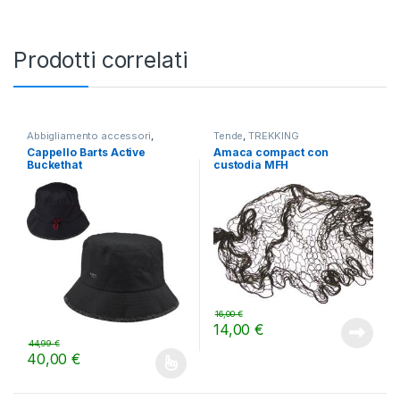
Prodotti correlati
Abbigliamento accessori
,
Tende
,
TREKKING
TREKKING
Cappello Barts Active
Amaca compact con
Buckethat
custodia MFH
16,00
€
14,00
€
44,99
€
40,00
€
Questo prodotto ha più varianti. Le opzioni possono essere scelt