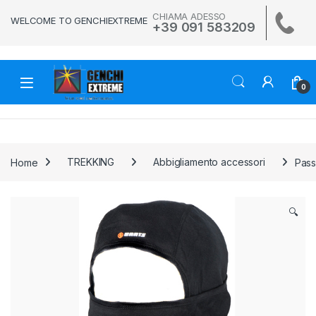
Skip to navigation
Skip to content
CHIAMA ADESSO
WELCOME TO GENCHIEXTREME
+39 091 583209
0
Home
TREKKING
Abbigliamento accessori
Pass
🔍