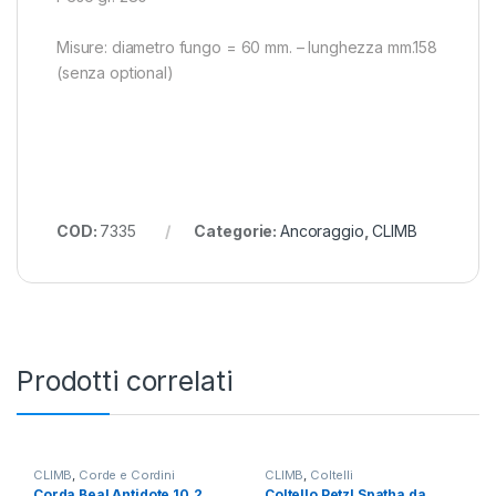
Misure: diametro fungo = 60 mm. – lunghezza mm.158
(senza optional)
COD:
7335
Categorie:
Ancoraggio
,
CLIMB
Prodotti correlati
CLIMB
,
Corde e Cordini
CLIMB
,
Coltelli
Corda Beal Antidote 10.2
Coltello Petzl Spatha da