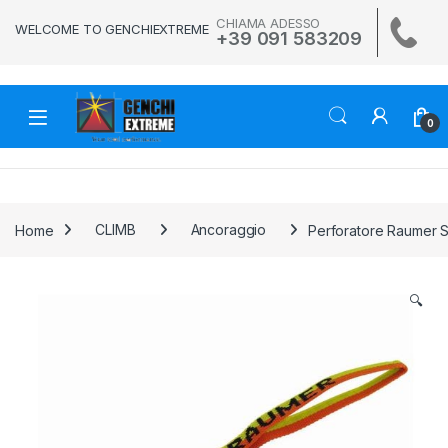
Skip to navigation
Skip to content
CHIAMA ADESSO
WELCOME TO GENCHIEXTREME
+39 091 583209
0
Home
CLIMB
Ancoraggio
Perforatore Raumer S
🔍