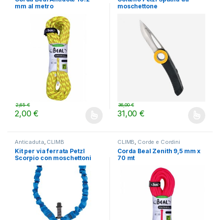
mm al metro
moschettone
2,65
€
36,00
€
2,00
€
31,00
€
Questo prodotto ha più varianti. Le opzioni possono essere scelt
Questo prodotto ha più varianti.
Anticaduta
,
CLIMB
CLIMB
,
Corde e Cordini
Kit per via ferrata Petzl
Corda Beal Zenith 9,5 mm x
Scorpio con moschettoni
70 mt
Vertigo