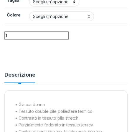
Taglia
Colore
Pile Montura Soft Pro da Donna quantity
Alternative:
Descrizione
• Giacca donna
• Tessuto double pile poliestere termico
• Contrasto in tessuto pile stretch
• Parzialmente foderato in tessuto jersey
• Centro davanti con zip, tasche mani con zip