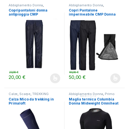
Abbigliamento Donna
,
Abbigliamento Donna
,
Pantaloni
,
TREKKING
Pantaloni
,
TREKKING
,
Donna
,
Copripantaloni donna
Copri Pantalone
LIFESTYLE
,
Pantaloni
antipioggia CMP
impermeabile CMP Donna
23,00
€
60,00
€
20,00
€
50,00
€
Questo prodotto ha più varianti. Le opzioni possono essere scelt
Questo prodotto ha più varianti.
Calze
,
Scarpe
,
TREKKING
Abbigliamento Donna
,
Primo
strato
,
TREKKING
Calza Mico da trekking in
Maglia termica Columbia
Primaloft
Donna Midweight Omniheat