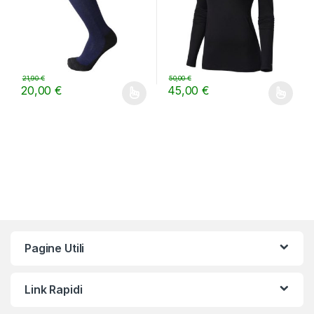
21,90
€
50,00
€
20,00
€
45,00
€
Questo prodotto ha più varianti. Le opzioni possono essere scelt
Questo prodotto ha più varianti.
Pagine Utili
Link Rapidi