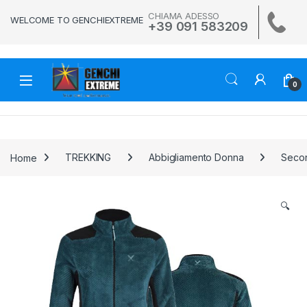
Skip to navigation
Skip to content
CHIAMA ADESSO
WELCOME TO GENCHIEXTREME
+39 091 583209
0
Home
TREKKING
Abbigliamento Donna
Secon
🔍