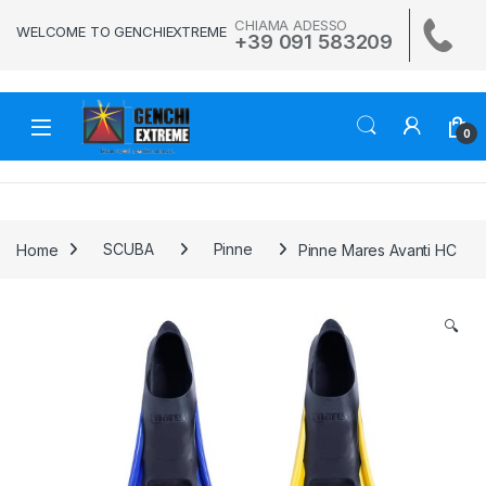
Skip to navigation
Skip to content
CHIAMA ADESSO
WELCOME TO GENCHIEXTREME
+39 091 583209
0
Home
SCUBA
Pinne
Pinne Mares Avanti HC
🔍