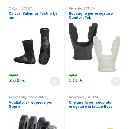
Calzari
,
SCUBA
Ricambi
,
SCUBA
Calzari Salvimar Tactile 1,5
Boccaglio per erogatore
mm
Comfort Tek
39,00
€
6,00
€
35,00
€
5,00
€
Questo prodotto ha più varianti. Le opzioni possono essere scelt
Accessori
,
Foto e Video
,
Accessori
,
SCUBA
SCUBA
Adattatore treppiede per
Clip anello per secondo
Gopro
erogatore in lattice Best
Divers