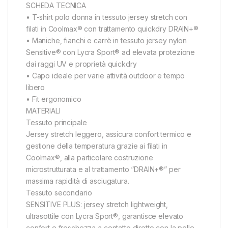
SCHEDA TECNICA
• T-shirt polo donna in tessuto jersey stretch con
filati in Coolmax® con trattamento quickdry DRAIN+®
• Maniche, fianchi e carrè in tessuto jersey nylon
Sensitive® con Lycra Sport® ad elevata protezione
dai raggi UV e proprietà quickdry
• Capo ideale per varie attività outdoor e tempo
libero
• Fit ergonomico
MATERIALI
Tessuto principale
Jersey stretch leggero, assicura confort termico e
gestione della temperatura grazie ai filati in
Coolmax®, alla particolare costruzione
microstrutturata e al trattamento “DRAIN+®” per
massima rapidità di asciugatura.
Tessuto secondario
SENSITIVE PLUS: jersey stretch lightweight,
ultrasottile con Lycra Sport®, garantisce elevato
confort e freschezza a contatto diretto con la pelle.