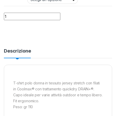
Polo Montura Outdoor Holiday quantity
Alternative:
Descrizione
T-shirt polo donna in tessuto jersey stretch con filati
in Coolmax® con trattamento quickdry DRAIN+®.
Capo ideale per varie attività outdoor e tempo libero.
Fit ergonomico.
Peso: gr 110