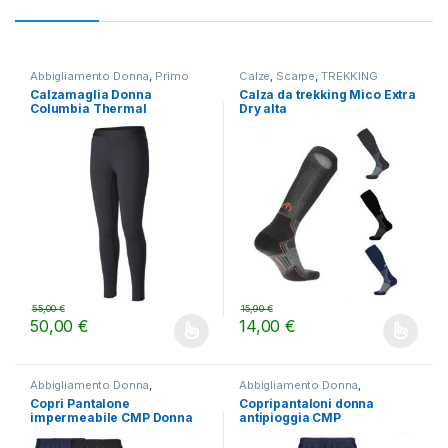
Abbigliamento Donna
,
Primo
Calze
,
Scarpe
,
TREKKING
strato
,
TREKKING
Calzamaglia Donna
Calza da trekking Mico Extra
Columbia Thermal
Dry alta
Reflective OmniHeat
55,00
€
15,90
€
50,00
€
14,00
€
Questo prodotto ha più varianti. Le opzioni possono essere scelt
Questo prodotto ha più varianti.
Abbigliamento Donna
,
Abbigliamento Donna
,
Pantaloni
,
TREKKING
,
Donna
,
Pantaloni
,
TREKKING
Copri Pantalone
Copripantaloni donna
LIFESTYLE
,
Pantaloni
impermeabile CMP Donna
antipioggia CMP