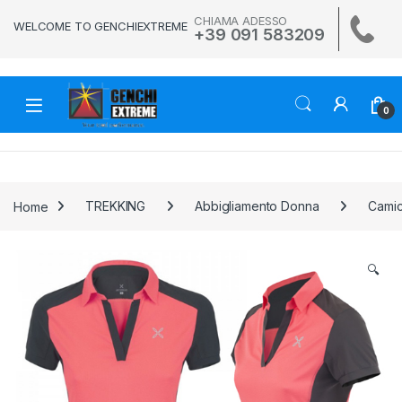
Skip to navigation
Skip to content
CHIAMA ADESSO
WELCOME TO GENCHIEXTREME
+39 091 583209
0
Home
TREKKING
Abbigliamento Donna
Camic
🔍