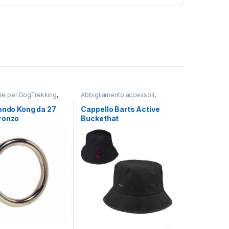
ure per DogTrekking
,
Abbigliamento accessori
,
G
TREKKING
ondo Kong da 27
Cappello Barts Active
ronzo
Buckethat