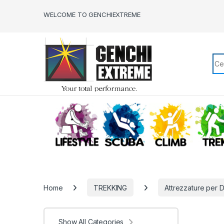
Skip to navigation
Skip to content
WELCOME TO GENCHIEXTREME
Sea
LIFESTYLE
SCUBA
CLIMB
Home
TREKKING
Attrezzature per 
Show All Categories