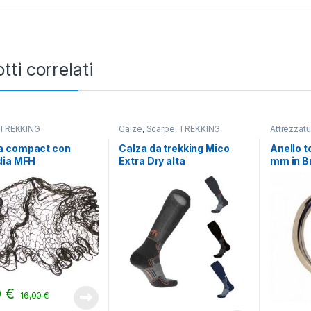
tti correlati
TREKKING
Calze
,
Scarpe
,
TREKKING
Attrezzat
TREKKIN
 compact con
Calza da trekking Mico
Anello t
dia MFH
Extra Dry alta
mm in B
0
€
16,00
€