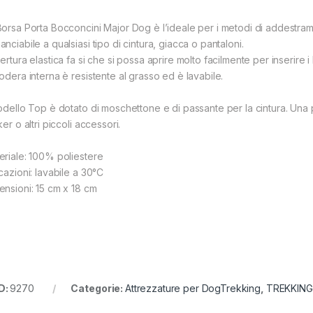
Borsa Porta Bocconcini Major Dog è l’ideale per i metodi di addestram
nciabile a qualsiasi tipo di cintura, giacca o pantaloni.
pertura elastica fa si che si possa aprire molto facilmente per inserire
fodera interna è resistente al grasso ed è lavabile.
modello Top è dotato di moschettone e di passante per la cintura. Una p
ker o altri piccoli accessori.
eriale: 100% poliestere
cazioni: lavabile a 30°C
ensioni: 15 cm x 18 cm
D:
9270
Categorie:
Attrezzature per DogTrekking
,
TREKKING