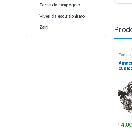
Torce da campeggio
Viveri da escursionismo
Zaini
Prodo
Tende
,
Amaca
custo
14,0