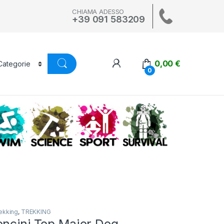
CHIAMA ADESSO
+39 091 583209
0,00
€
0
A
SWIM
SCIENCE
ALTRI SPORT
SURVIVAL
ekking
,
TREKKING