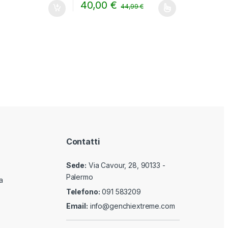
40,00
€
€
44,99
€
i possono essere scelte nella pagina del prodotto
Questo prodotto ha più varianti. Le opzioni 
Contatti
Sede:
Via Cavour, 28, 90133 -
Palermo
a
Telefono:
091 583209
Email:
info@genchiextreme.com