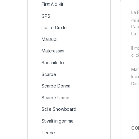
First Aid Kit
La 
GPS
agga
L’a
Libri e Guide
La 
Marsupi
Il 
Materassini
clic
Sacchiletto
Mat
Scarpe
Indi
Dim
Scarpe Donna
Scarpe Uomo
Sci e Snowboard
Stivali in gomma
CO
Tende