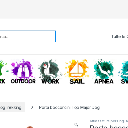
rch for:
TREKKING
OUTDOOR
WORK
SAIL
APNE
DogTrekking
Porta bocconcini Top Major Dog
Attrezzature per DogTr
🔍