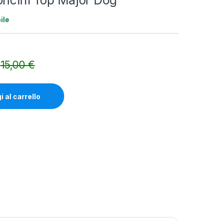
oncini Top Major Dog
ile
15,00
€
Alternative:
 al carrello