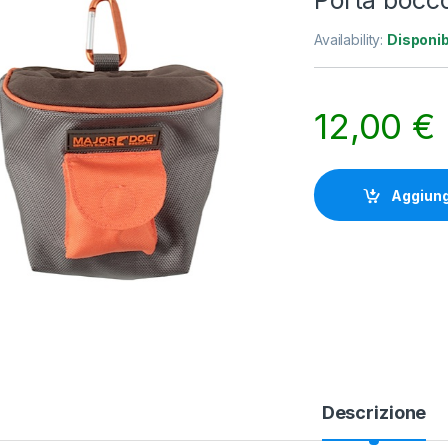
Porta bocc
Availability:
Disponib
12,00
€
Aggiungi
Descrizione