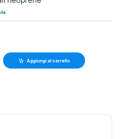
li neoprene
ile
Alternative:
rene quantity
Aggiungi al carrello