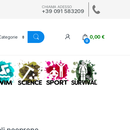
CHIAMA ADESSO
+39 091 583209
0,00
€
0
A
SWIM
SCIENCE
ALTRI SPORT
SURVIVAL