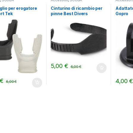
lio per erogatore
Cinturino di ricambio per
Adattato
rt Tek
pinne Best Divers
Gopro
5,00
€
6,00
€
€
4,00
6,00
€