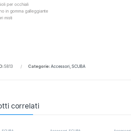
ioli per occhiali
ino in gomma galleggiante
ri misti
D:
5813
Categorie:
Accessori
,
SCUBA
tti correlati
i
,
SCUBA
Accessori
,
SCUBA
Accessori