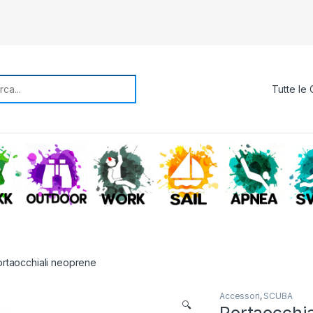
rch for:
TREKKING
OUTDOOR
WORK
SAIL
APNE
rtaocchiali neoprene
Accessori
,
SCUBA
🔍