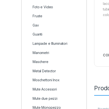
lacc
Foto e Video
tub
colo
Fruste
Gav
Guanti
Lampade e Illuminatori
Manometri
CO
Maschere
Metal Detector
Moschettoni Inox
Prodo
Mute Accessori
Mute due pezzi
Mute Monopezzo
Ricamb