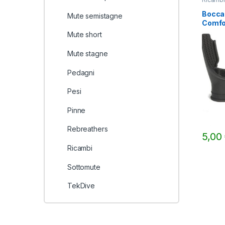
Boccag
Mute semistagne
Comfo
Mute short
Mute stagne
Pedagni
Pesi
Pinne
Rebreathers
5,00
Ricambi
Sottomute
TekDive