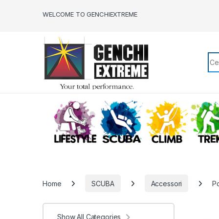
Skip to navigation
Skip to content
WELCOME TO GENCHIEXTREME
Sea
LIFESTYLE
SCUBA
CLIMB
Home
SCUBA
Accessori
Po
Show All Categories