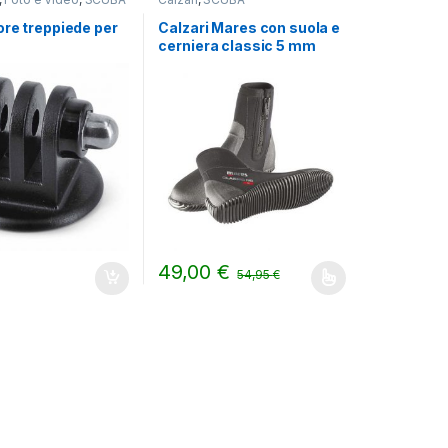
re treppiede per
Calzari Mares con suola e
cerniera classic 5 mm
49,00
€
€
54,95
€
Questo prodotto ha più varianti. Le opzioni 