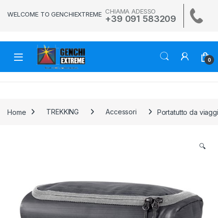
Skip to navigation
Skip to content
CHIAMA ADESSO
WELCOME TO GENCHIEXTREME
+39 091 583209
0
Home
TREKKING
Accessori
Portatutto da via
🔍