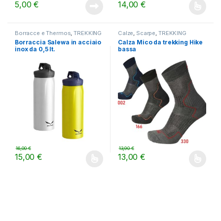
5,00
€
14,00
€
Questo prodotto ha più varianti.
Borracce e Thermos
,
TREKKING
Calze
,
Scarpe
,
TREKKING
Borraccia Salewa in acciaio
Calza Mico da trekking Hike
inox da 0,5 lt.
bassa
16,00
€
13,90
€
15,00
€
13,00
€
Questo prodotto ha più varianti. Le opzioni possono essere scelt
Questo prodotto ha più varianti.