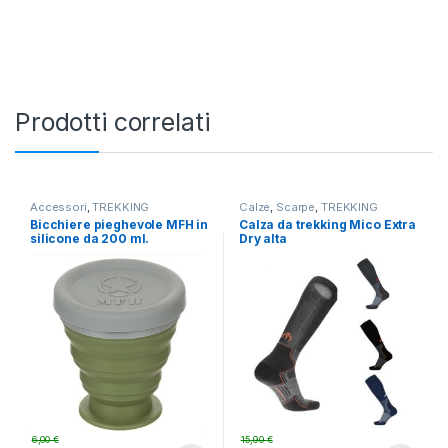
Alternative:
Prodotti correlati
Accessori
,
TREKKING
Calze
,
Scarpe
,
TREKKING
Bicchiere pieghevole MFH in
Calza da trekking Mico Extra
silicone da 200 ml.
Dry alta
6,00
€
15,90
€