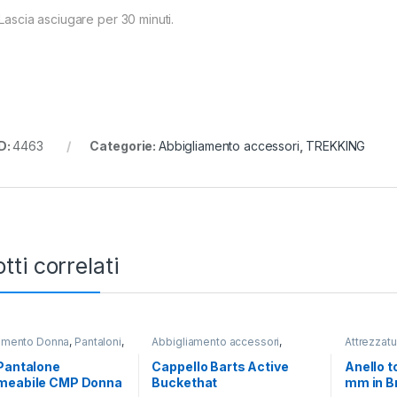
 Lascia asciugare per 30 minuti.
D:
4463
Categorie:
Abbigliamento accessori
,
TREKKING
tti correlati
amento Donna
,
Pantaloni
,
Abbigliamento accessori
,
Attrezzat
NG
,
Donna
,
LIFESTYLE
,
TREKKING
TREKKIN
ni
Pantalone
Cappello Barts Active
Anello t
meabile CMP Donna
Buckethat
mm in B