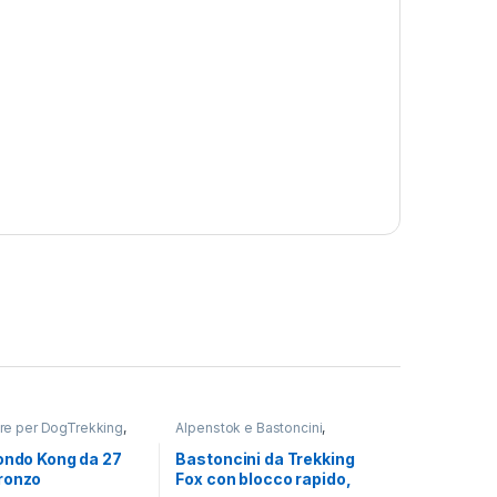
ure per DogTrekking
,
Alpenstok e Bastoncini
,
G
TREKKING
ondo Kong da 27
Bastoncini da Trekking
ronzo
Fox con blocco rapido,