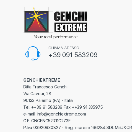
CHIAMA ADESSO
+39 091 583209
GENCHIEXTREME
Ditta Francesco Genchi
Via Cavour, 28
90133 Palermo (PA) - Italia
Tel. ++39 91 583209 Fax ++39 91 335975
e-mail: info@genchiextreme.com
C.F. GNCFNC52R11G273F
P.Iva 03920930827 - Reg. imprese 166284 SDI: M5UXCR