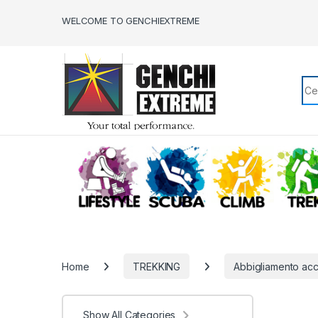
Skip to navigation
Skip to content
WELCOME TO GENCHIEXTREME
Sea
LIFESTYLE
SCUBA
CLIMB
Home
TREKKING
Abbigliamento acc
Show All Categories