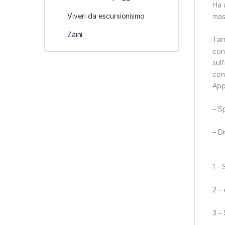
Ha u
Viveri da escursionismo
mas
Zaini
Tar
con
sull
con
App
– S
– Di
1 – 
2 –
3 –