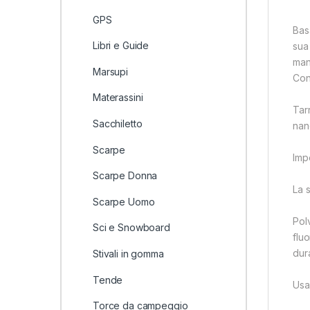
GPS
Bas
Libri e Guide
sua
mant
Marsupi
Con
Materassini
Tar
Sacchiletto
nan
Scarpe
Imp
Scarpe Donna
La s
Scarpe Uomo
Pol
Sci e Snowboard
fluo
dur
Stivali in gomma
Tende
Usa
Torce da campeggio