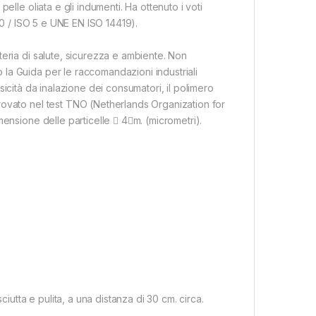
elle oliata e gli indumenti. Ha ottenuto i voti
00 / ISO 5 e UNE EN ISO 14419).
eria di salute, sicurezza e ambiente. Non
la Guida per le raccomandazioni industriali
ossicità da inalazione dei consumatori, il polimero
rovato nel test TNO (Netherlands Organization for
ensione delle particelle  4m. (micrometri).
tta e pulita, a una distanza di 30 cm. circa.