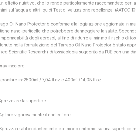
n effetto nutritivo, che lo rende particolarmente raccomandato per la p
simi sull’acqua e altri liquidi Test di valutazione repellenza. (AATCC 1
rago Oil Nano Protector è conforme alla legislazione aggiornata in mat
tiene nano-particelle che potrebbero danneggiare la salute. Secondo 
’impermeabilità degli aerosol, al fine di ridurre al minimo il rischio di t
tenuto nella formulazione del Tarrago Oil Nano Protector è stato app
lied Scientific Research) di tossicologia suggerito da l’UE con una dim
pray incolore.
sponibile in: 2500ml / 7,04 fl.oz e 400ml / 14,08 fl.oz
Spazzolare la superficie.
 Agitare vigorosamente il contenitore.
 Spruzzare abbondantemente e in modo uniforme su una superficie asciu