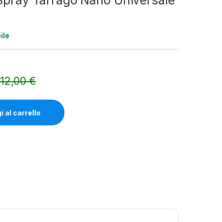
Spray Tarrago Nano Universale
ile
12,00
€
Alternative:
 al carrello