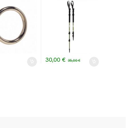
sacca e rotelle
30,00
€
€
35,00
€
ina del prodotto
i possono essere scelte nella pagina del prodotto