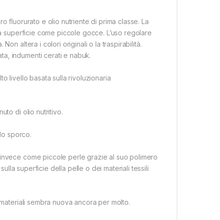
o fluorurato e olio nutriente di prima classe. La
lla superficie come piccole gocce. L’uso regolare
n altera i colori originali o la traspirabilità.
a, indumenti cerati e nabuk.
 livello basata sulla rivoluzionaria
to di olio nutritivo.
llo sporco.
 invece come piccole perle grazie al suo polimero
ulla superficie della pelle o dei materiali tessili
i materiali sembra nuova ancora per molto.