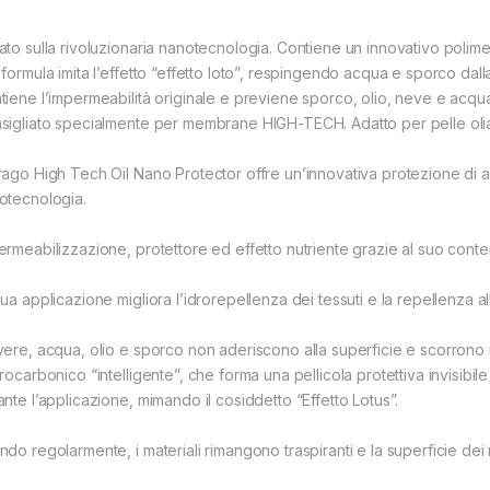
ato sulla rivoluzionaria nanotecnologia. Contiene un innovativo polimer
 formula imita l’effetto “effetto loto”, respingendo acqua e sporco da
iene l’impermeabilità originale e previene sporco, olio, neve e acqua. No
sigliato specialmente per membrane HIGH-TECH. Adatto per pelle oliat
rago High Tech Oil Nano Protector offre un’innovativa protezione di alto
otecnologia.
ermeabilizzazione, protettore ed effetto nutriente grazie al suo contenu
ua applicazione migliora l’idrorepellenza dei tessuti e la repellenza a
vere, acqua, olio e sporco non aderiscono alla superficie e scorrono
rocarbonico “intelligente”, che forma una pellicola protettiva invisibile s
ante l’applicazione, mimando il cosiddetto “Effetto Lotus”.
ndo regolarmente, i materiali rimangono traspiranti e la superficie de