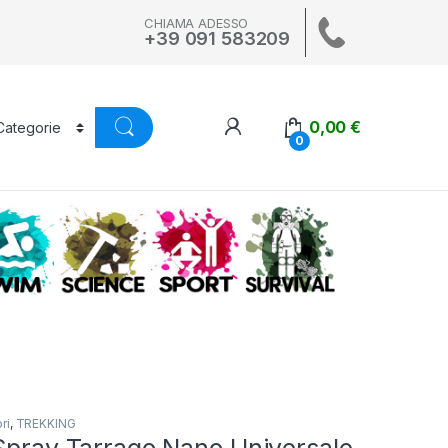
CHIAMA ADESSO
+39 091 583209
0,00
€
0
A
SWIM
SCIENCE
ALTRI SPORT
SURVIVAL
ri
,
TREKKING