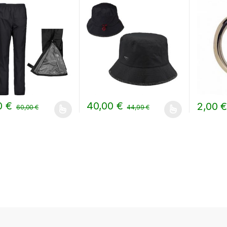
0
€
40,00
€
2,00
60,00
€
44,99
€
prodotto ha più varianti. Le opzioni possono essere scelte nella pag
Questo prodotto ha più varianti. Le opzion