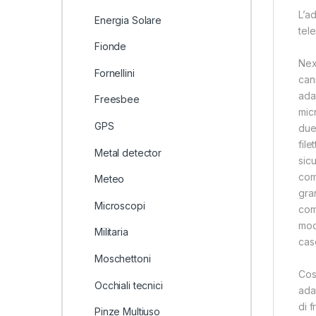
L’a
Energia Solare
tel
Fionde
Nex
Fornellini
can
ada
Freesbee
mic
GPS
due
file
Metal detector
sic
com
Meteo
gra
Microscopi
com
mod
Militaria
caso
Moschettoni
Cos
Occhiali tecnici
ada
di 
Pinze Multiuso