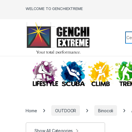
Skip to navigation
Skip to content
WELCOME TO GENCHIEXTREME
Sea
LIFESTYLE
SCUBA
CLIMB
Home
OUTDOOR
Binocoli
Show All Categories