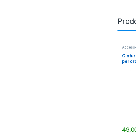
Prodo
Accesso
OUTDO
Cintur
per or
49,
Questo 