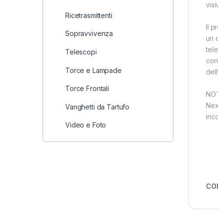
visi
Ricetrasmittenti
Il 
Sopravvivenza
un 
tel
Telescopi
con
Torce e Lampade
dell
Torce Frontali
NOT
Nex
Vanghetti da Tartufo
inco
Video e Foto
CO