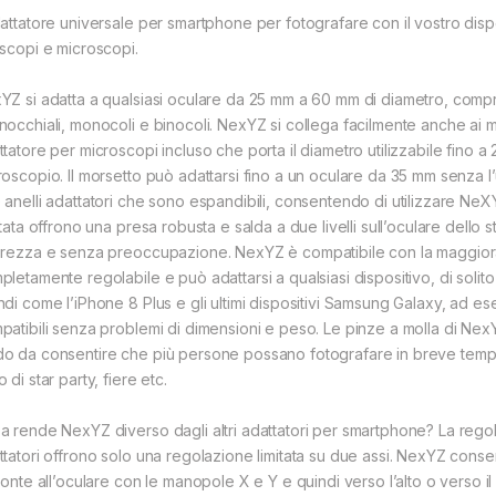
dattatore universale per smartphone per fotografare con il vostro dispos
escopi e microscopi.
YZ si adatta a qualsiasi oculare da 25 mm a 60 mm di diametro, compres
nocchiali, monocoli e binocoli. NexYZ si collega facilmente anche ai mic
ttatore per microscopi incluso che porta il diametro utilizzabile fino 
roscopio. Il morsetto può adattarsi fino a un oculare da 35 mm senza l’
 anelli adattatori che sono espandibili, consentendo di utilizzare NeX
ttata offrono una presa robusta e salda a due livelli sull’oculare dell
urezza e senza preoccupazione. NexYZ è compatibile con la maggiora
pletamente regolabile e può adattarsi a qualsiasi dispositivo, di soli
ndi come l’iPhone 8 Plus e gli ultimi dispositivi Samsung Galaxy, ad 
patibili senza problemi di dimensioni e peso. Le pinze a molla di NexY
o da consentire che più persone possano fotografare in breve tempo l
 di star party, fiere etc.
a rende NexYZ diverso dagli altri adattatori per smartphone? La regol
ttatori offrono solo una regolazione limitata su due assi. NexYZ cons
fronte all’oculare con le manopole X e Y e quindi verso l’alto o verso 