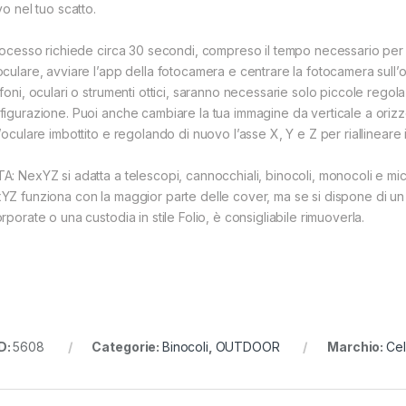
vo nel tuo scatto.
processo richiede circa 30 secondi, compreso il tempo necessario per 
oculare, avviare l’app della fotocamera e centrare la fotocamera sull
efoni, oculari o strumenti ottici, saranno necessarie solo piccole rego
figurazione. Puoi anche cambiare la tua immagine da verticale a oriz
’oculare imbottito e regolando di nuovo l’asse X, Y e Z per riallineare i
A: NexYZ si adatta a telescopi, cannocchiali, binocoli, monocoli e micr
YZ funziona con la maggior parte delle cover, ma se si dispone di un
rporate o una custodia in stile Folio, è consigliabile rimuoverla.
D:
5608
Categorie:
Binocoli
,
OUTDOOR
Marchio:
Cel