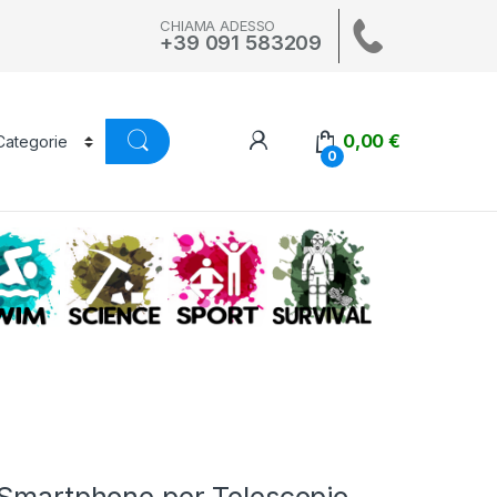
CHIAMA ADESSO
+39 091 583209
0,00
€
0
A
SWIM
SCIENCE
ALTRI SPORT
SURVIVAL