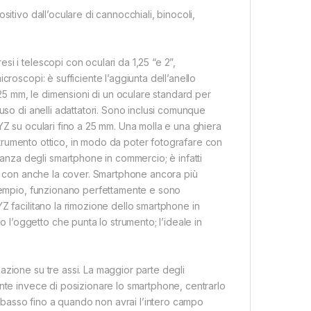
itivo dall’oculare di cannocchiali, binocoli,
i i telescopi con oculari da 1,25 “e 2”,
roscopi: è sufficiente l’aggiunta dell’anello
a 25 mm, le dimensioni di un oculare standard per
uso di anelli adattatori. Sono inclusi comunque
YZ su oculari fino a 25 mm. Una molla e una ghiera
o strumento ottico, in modo da poter fotografare con
nza degli smartphone in commercio; è infatti
to con anche la cover. Smartphone ancora più
esempio, funzionano perfettamente e sono
Z facilitano la rimozione dello smartphone in
’oggetto che punta lo strumento; l’ideale in
azione su tre assi. La maggior parte degli
ente invece di posizionare lo smartphone, centrarlo
il basso fino a quando non avrai l’intero campo