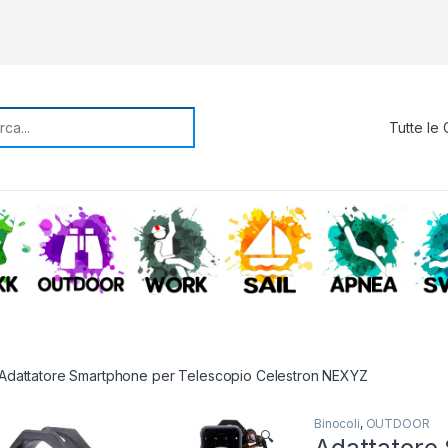
rch for:
TREKKING
OUTDOOR
WORK
SAIL
APNE
Adattatore Smartphone per Telescopio Celestron NEXYZ
Binocoli
,
OUTDOOR
🔍