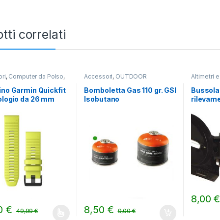
tti correlati
ri
,
Computer da Polso
,
Accessori
,
OUTDOOR
Altimetri 
OR
ino Garmin Quickfit
Bomboletta Gas 110 gr. GSI
Bussola 
ologio da 26 mm
Isobutano
rilevam
8,00
00
€
8,50
€
49,99
€
9,00
€
prodotto ha più varianti. Le opzioni possono essere scelte nella pag