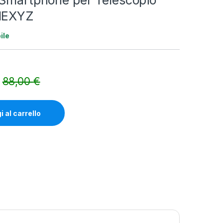
 Smartphone per Telescopio
 NEXYZ
ile
88,00
€
Alternative:
 al carrello