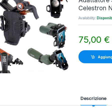
Adattatore
Celestron
Availability:
Disponib
75,00
€
Aggiungi
Descrizione