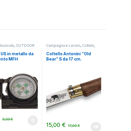
e bussole
,
OUTDOOR
Campagna e Lavoro
,
Coltelli
,
OUTDOOR
US in metallo da
Coltello Antonini “Old
ento MFH
Bear” S da 17 cm.
€
9,00
€
15,00
€
17,00
€
ina del prodotto