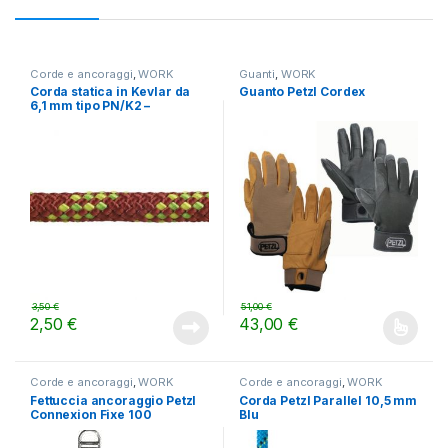
Corde e ancoraggi
,
WORK
Guanti
,
WORK
Corda statica in Kevlar da
Guanto Petzl Cordex
6,1 mm tipo PN/K2 –
Certificata EN 564:2014
Ed.2021
3,50
€
51,00
€
2,50
€
43,00
€
Questo prodotto ha più varianti.
Corde e ancoraggi
,
WORK
Corde e ancoraggi
,
WORK
Fettuccia ancoraggio Petzl
Corda Petzl Parallel 10,5 mm
Connexion Fixe 100
Blu