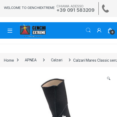
Skip to navigation
Skip to content
CHIAMA ADESSO
WELCOME TO GENCHIEXTREME
+39 091 583209
0
Home
APNEA
Calzari
Calzari Mares Classic se
🔍