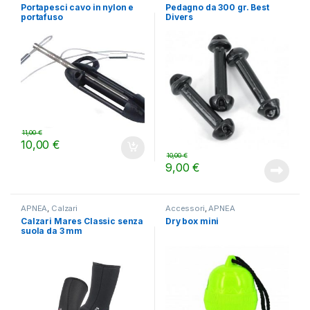
Portapesci cavo in nylon e
Pedagno da 300 gr. Best
portafuso
Divers
11,00
€
10,00
€
10,00
€
9,00
€
APNEA
,
Calzari
Accessori
,
APNEA
Calzari Mares Classic senza
Dry box mini
suola da 3 mm