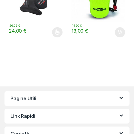
26,95
€
14,50
€
24,00
€
13,00
€
Questo prodotto ha più varianti. Le opzioni possono essere scelt
Pagine Utili
Link Rapidi
Contatti