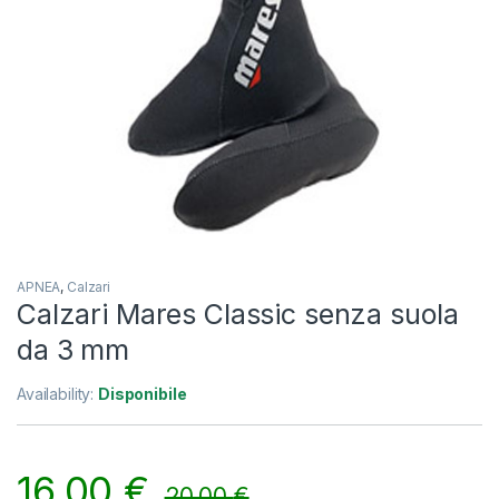
APNEA
,
Calzari
Calzari Mares Classic senza suola
da 3 mm
Availability:
Disponibile
16,00
€
20,00
€