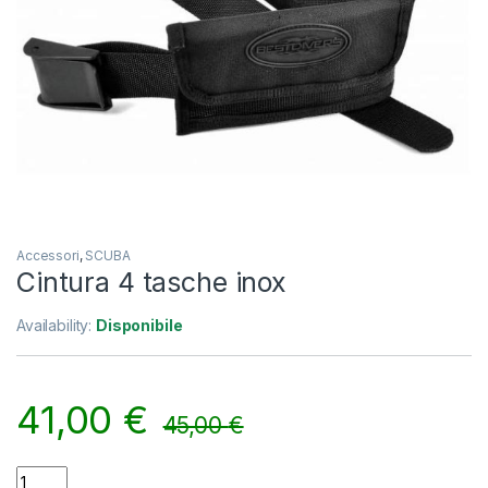
Accessori
,
SCUBA
Cintura 4 tasche inox
Availability:
Disponibile
41,00
€
45,00
€
Cintura 4 tasche inox quantity
Alternative: