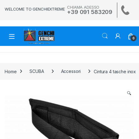
Skip to navigation
Skip to content
CHIAMA ADESSO
WELCOME TO GENCHIEXTREME
+39 091 583209
0
Home
SCUBA
Accessori
Cintura 4 tasche inox
🔍