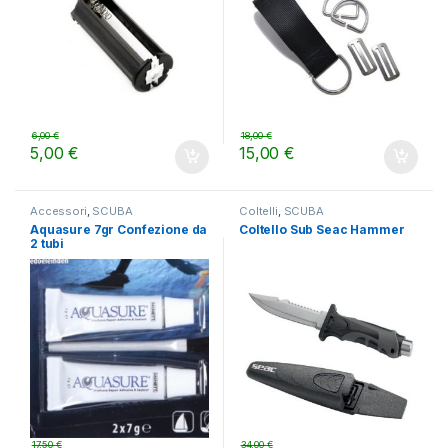
6,00
€
18,00
€
5,00
€
15,00
€
Accessori
,
SCUBA
Coltelli
,
SCUBA
Aquasure 7gr Confezione da
Coltello Sub Seac Hammer
2 tubi
17,50
€
34,00
€