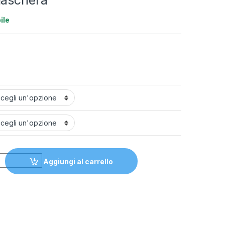
Maschera
ile
 quantity
Aggiungi al carrello