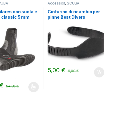
CUBA
Accessori
,
SCUBA
Mares con suola e
Cinturino di ricambio per
a classic 5 mm
pinne Best Divers
5,00
€
6,00
€
€
54,95
€
ina del prodotto
odotto ha più varianti. Le opzioni possono essere scelte nella pagin