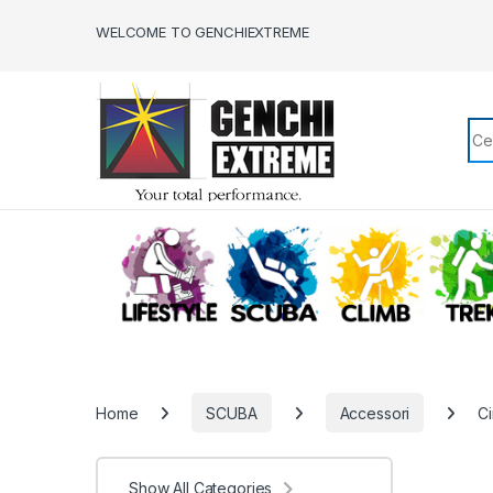
Skip to navigation
Skip to content
WELCOME TO GENCHIEXTREME
Sea
LIFESTYLE
SCUBA
CLIMB
Home
SCUBA
Accessori
Ci
Show All Categories