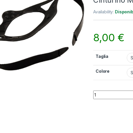
Cinturino 
Availability:
Disponib
8,00
€
Taglia
Colore
Cinturino Maschera
Alternative: