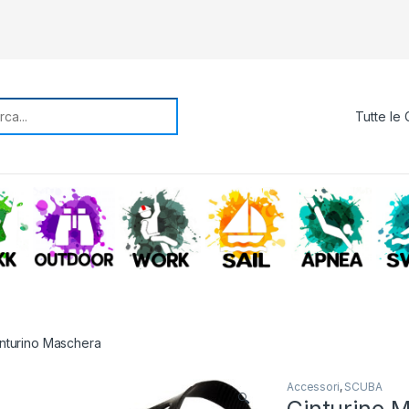
rch for:
TREKKING
OUTDOOR
WORK
SAIL
APNE
nturino Maschera
Accessori
,
SCUBA
🔍