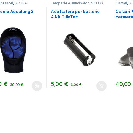
cessori
,
SCUBA
Lampade e Illuminatori
,
SCUBA
Calzari
,
S
ccio Aqualung 3
Adattatore per batterie
Calzari 
AAA TillyTec
cernier
00
€
5,00
€
49,00
39,00
€
6,00
€
prodotto ha più varianti. Le opzioni possono essere scelte nella pag
Questo pr