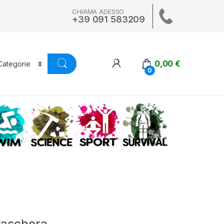
CHIAMA ADESSO
+39 091 583209
0,00
€
0
A
SWIM
SCIENCE
ALTRI SPORT
SURVIVAL