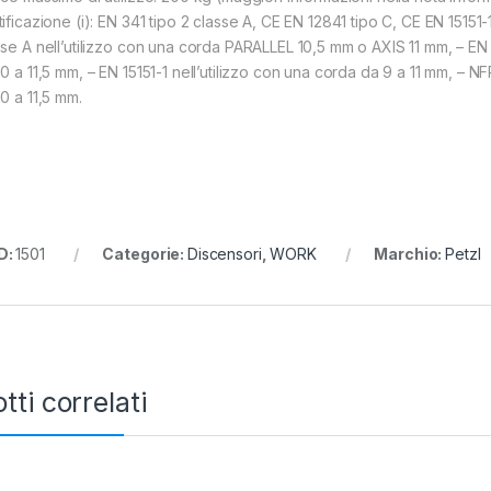
tificazione (i): EN 341 tipo 2 classe A, CE EN 12841 tipo C, CE EN 1515
sse A nell’utilizzo con una corda PARALLEL 10,5 mm o AXIS 11 mm, – EN 
10 a 11,5 mm, – EN 15151-1 nell’utilizzo con una corda da 9 a 11 mm, – 
0 a 11,5 mm.
D:
1501
Categorie:
Discensori
,
WORK
Marchio:
Petzl
tti correlati