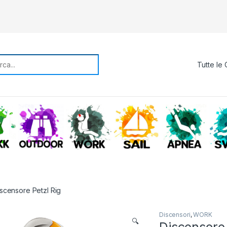
rch for:
TREKKING
OUTDOOR
WORK
SAIL
APNE
scensore Petzl Rig
Discensori
,
WORK
🔍