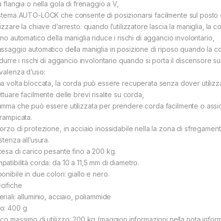
a flangia o nella gola di frenaggio a V,
istema AUTO-LOCK che consente di posizionarsi facilmente sul posto di
izzare la chiave d’arresto: quando l’utilizzatore lascia la maniglia, la 
rno automatico della maniglia riduce i rischi di aggancio involontario,
assaggio automatico della maniglia in posizione di riposo quando la c
idurre i rischi di aggancio involontario quando si porta il discensore su
ivalenza d’uso:
na volta bloccata, la corda può essere recuperata senza dover utiliz
ttuare facilmente delle brevi risalite su corda,
amma che può essere utilizzata per prendere corda facilmente o assic
rrampicata.
forzo di protezione, in acciaio inossidabile nella la zona di sfregame
stenza all’usura.
cesa di carico pesante fino a 200 kg.
patibilità corda: da 10 a 11,5 mm di diametro.
onibile in due colori: giallo e nero.
cifiche
riali: alluminio, acciaio, poliammide
o: 400 g
ico massimo di utilizzo: 200 kg (maggiori informazioni nella nota inform