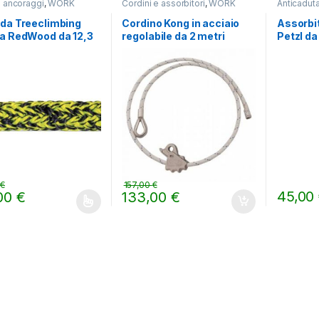
 ancoraggi
,
WORK
Cordini e assorbitori
,
WORK
Anticaduta
WORK
da Treeclimbing
Cordino Kong in acciaio
Assorbi
ta RedWood da 12,3
regolabile da 2 metri
Petzl da
r 45 metri
12mm
0
€
157,00
€
45,00
,00
€
133,00
€
prodotto ha più varianti. Le opzioni possono essere scelte nella pag