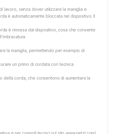
 lavoro, senza dover utilizzare la maniglia e
corda è automaticamente bloccata nel dispositivo. Il
orda è rimossa dal dispositivo, cosa che consente
ll’imbracatura.
zare la maniglia, permettendo per esempio di
urare un primo di cordata con tecnica
nto della corda, che consentono di aumentare la
ativa e nei consigli tecnici sul sito www.petzl.com)