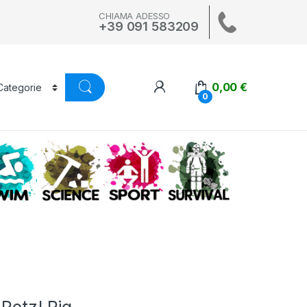
CHIAMA ADESSO
+39 091 583209
0,00
€
0
A
SWIM
SCIENCE
ALTRI SPORT
SURVIVAL