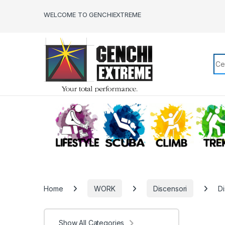
Skip to navigation
Skip to content
WELCOME TO GENCHIEXTREME
Sea
LIFESTYLE
SCUBA
CLIMB
Home
WORK
Discensori
Di
Show All Categories