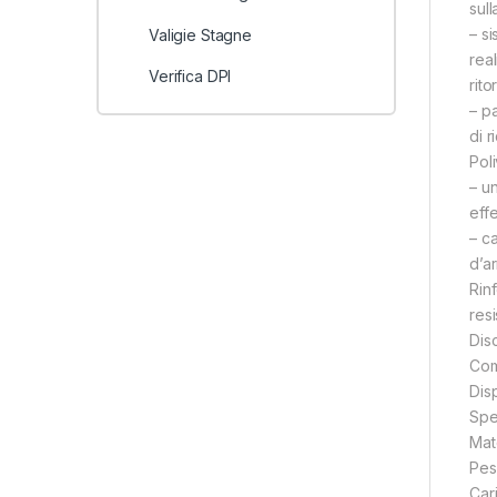
sull
– s
Valigie Stagne
real
Verifica DPI
rito
– p
di r
Pol
– u
effe
– c
d’a
Rin
resi
Dis
Com
Disp
Spe
Mate
Pes
Car