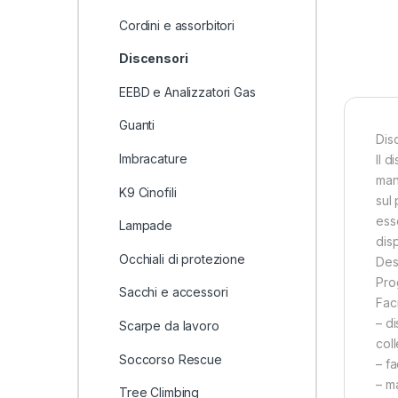
Cordini e assorbitori
Discensori
EEBD e Analizzatori Gas
Guanti
Disc
Imbracature
Il d
man
K9 Cinofili
sul
esse
Lampade
disp
Occhiali di protezione
Des
Prog
Sacchi e accessori
Faci
– d
Scarpe da lavoro
coll
Soccorso Rescue
– fa
– m
Tree Climbing