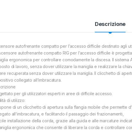
Descrizione
ensore autofrenante compatto per l’accesso difficile destinato agli uti
iscensore autofrenante compatto RIG per l’accesso difficile è progettato
iglia ergonomica per controllare comodamente la discesa. Il sistema
 posto di lavoro, senza dover utilizzare la maniglia e realizzare la chi
re recuperata senza dover utilizzare la maniglia. Il clicchetto di aper
ositivo collegato all’imbracatura.
crizione
ettato per gli utilizzatori esperti in aree di difficile accesso.
lità di utilizzo:
ispone di un clicchetto di apertura sulla flangia mobile che permette d’
egato all’imbracatura, e facilitando il passaggio dei frazionamenti,
cile installazione della corda, grazie alla guida e alle marcature indica
aniglia ergonomica che consente di liberare la corda e controllare co