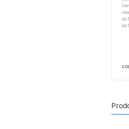
Cer
cla
da 
da 1
CO
Prodo