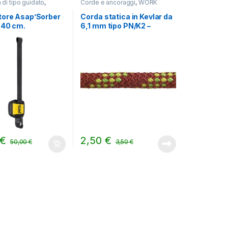
 di tipo guidato
,
Corde e ancoraggi
,
WORK
tore Asap’Sorber
Corda statica in Kevlar da
 40 cm.
6,1 mm tipo PN/K2 –
Certificata EN 564:2014
Ed.2021
€
2,50
€
50,00
€
3,50
€
ina del prodotto