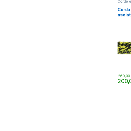
Corde e
Corda 
asola
mm pe
260,0
200
Questo 