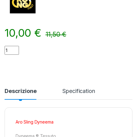
10,00
€
11,50
€
Fettuccia Kong Aro Sling Dyneema da 80 cm quantity
Alternative:
Descrizione
Specification
Aro Sling Dyneema
Dyneema ® Tessuto