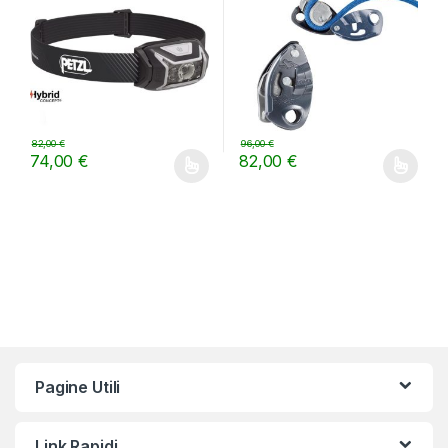
82,00
€
96,00
€
74,00
€
82,00
€
Questo prodotto ha più varianti. Le opzioni possono essere scelt
Questo prodotto ha più varianti.
Pagine Utili
Link Rapidi