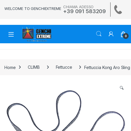
Skip to navigation
Skip to content
CHIAMA ADESSO
WELCOME TO GENCHIEXTREME
+39 091 583209
0
Home
CLIMB
Fettucce
Fettuccia Kong Aro Sli
🔍