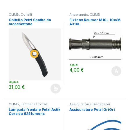
CLIMB
,
Coltelli
Ancoraggio
,
CLIMB
Coltello Petzl Spatha da
Fix Inox Raumer M10L 10×86
moschettone
A316L
5,00
€
4,00
€
36,00
€
31,00
€
Questo prodotto ha più varianti. Le opzioni possono essere scelt
CLIMB
,
Lampade frontali
Assicuratori e Discensori
,
CLIMB
Lampada frontale Petzl Actik
Assicuratore Petzl GriGri
Core da 625 lumens