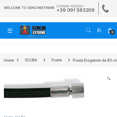
Skip to navigation
Skip to content
CHIAMA ADESSO
WELCOME TO GENCHIEXTREME
+39 091 583209
0
Home
SCUBA
Fruste
Frusta Erogatore da 80 c
🔍
Fruste
,
SCUBA