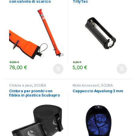
con valvola di scarico
TillyTec
87,00
€
6,00
€
78,00
€
5,00
€
Cinture e pesi
,
SCUBA
Mute Accessori
,
SCUBA
Cintura per piombi con
Cappuccio Aqualung 3 mm
fibbia in plastica Scubapro