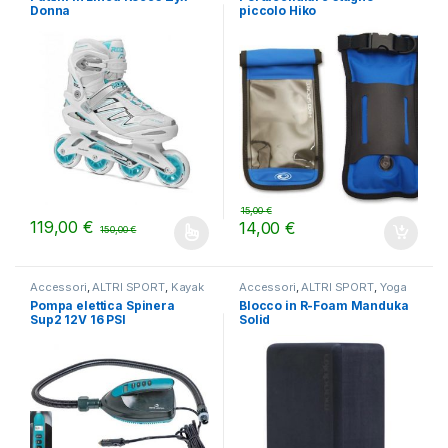
Donna
piccolo Hiko
15,00
€
119,00
€
14,00
€
150,00
€
Questo prodotto ha più varianti. Le opzioni possono essere scelt
Accessori
,
ALTRI SPORT
,
Kayak
Accessori
,
ALTRI SPORT
,
Yoga
da mare
Pompa elettica Spinera
Blocco in R-Foam Manduka
Sup2 12V 16 PSI
Solid