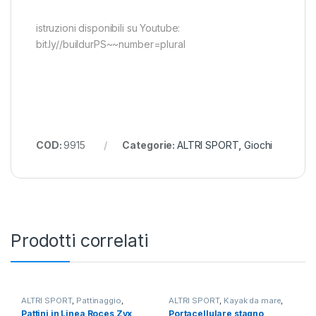
istruzioni disponibili su Youtube:
bit.ly//buildurPS~~number=plural
COD:
9915
Categorie:
ALTRI SPORT
,
Giochi
Prodotti correlati
ALTRI SPORT
,
Pattinaggio
,
ALTRI SPORT
,
Kayak da mare
,
Pattini da fitness
Sacche stagne
Pattini in Linea Roces Zyx
Portacellulare stagno