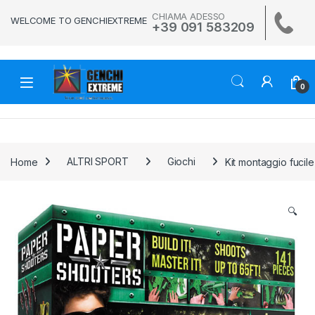
Skip to navigation
Skip to content
CHIAMA ADESSO
WELCOME TO GENCHIEXTREME
+39 091 583209
0
Home
ALTRI SPORT
Giochi
Kit montaggio fucil
🔍