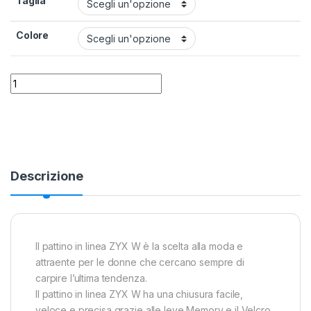
Taglia
Colore
Pattini in Linea Roces Zyx Donna quantity
Alternative:
Descrizione
Il pattino in linea ZYX W è la scelta alla moda e
attraente per le donne che cercano sempre di
carpire l’ultima tendenza.
Il pattino in linea ZYX W ha una chiusura facile,
veloce e precisa grazie alle leve Memory e il Velcro