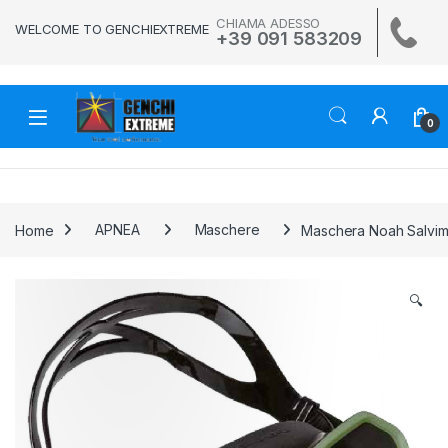
Skip to navigation
Skip to content
CHIAMA ADESSO
WELCOME TO GENCHIEXTREME
+39 091 583209
0
Home
APNEA
Maschere
Maschera Noah Salvim
🔍