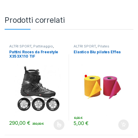
Prodotti correlati
ALTRI SPORT
,
Pattinaggio
,
ALTRI SPORT
,
Pilates
Pattini da fitness
Pattini Roces da Freestyle
Elastico Blu pilates Effea
X35 3X110 TIF
6,00
€
290,00
€
5,00
€
350,00
€
Questo prodotto ha più varianti. Le opzioni possono essere scelt