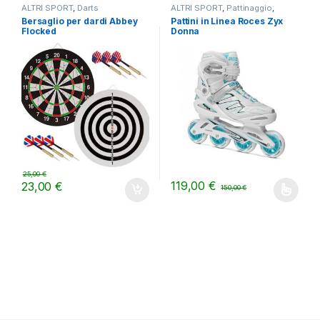
ALTRI SPORT
,
Darts
ALTRI SPORT
,
Pattinaggio
,
Pattini da fitness
Bersaglio per dardi Abbey
Pattini in Linea Roces Zyx
Flocked
Donna
25,00
€
119,00
€
23,00
€
150,00
€
Questo prodotto ha più varianti.