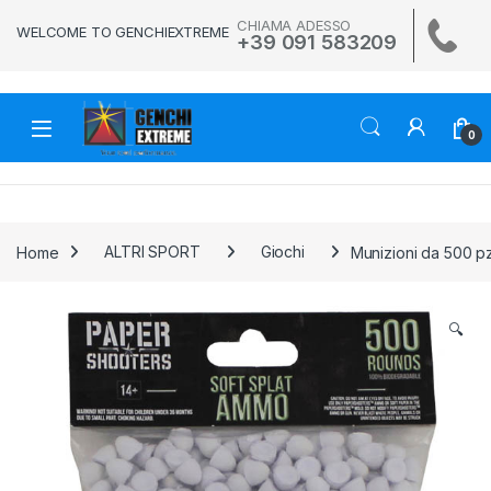
Skip to navigation
Skip to content
CHIAMA ADESSO
WELCOME TO GENCHIEXTREME
+39 091 583209
0
Home
ALTRI SPORT
Giochi
Munizioni da 500 p
🔍