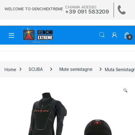
Skip to navigation
Skip to content
CHIAMA ADESSO
WELCOME TO GENCHIEXTREME
+39 091 583209
0
Home
SCUBA
Mute semistagne
Muta Semistag
🔍