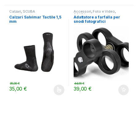
Calzari
,
SCUBA
Accessori
,
Foto e Video
,
SCUBA
Calzari Salvimar Tactile 1,5
Adattatore a farfalla per
mm
snodi fotografici
39,00
€
44,00
€
35,00
€
39,00
€
Questo prodotto ha più varianti. Le opzioni possono essere scelt