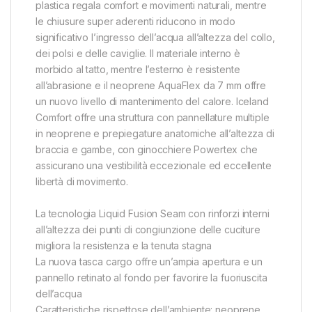
plastica regala comfort e movimenti naturali, mentre
le chiusure super aderenti riducono in modo
significativo l’ingresso dell’acqua all’altezza del collo,
dei polsi e delle caviglie. Il materiale interno è
morbido al tatto, mentre l’esterno è resistente
all’abrasione e il neoprene AquaFlex da 7 mm offre
un nuovo livello di mantenimento del calore. Iceland
Comfort offre una struttura con pannellature multiple
in neoprene e prepiegature anatomiche all’altezza di
braccia e gambe, con ginocchiere Powertex che
assicurano una vestibilità eccezionale ed eccellente
libertà di movimento.
La tecnologia Liquid Fusion Seam con rinforzi interni
all’altezza dei punti di congiunzione delle cuciture
migliora la resistenza e la tenuta stagna
La nuova tasca cargo offre un’ampia apertura e un
pannello retinato al fondo per favorire la fuoriuscita
dell’acqua
Caratteristiche rispettose dell’ambiente: neoprene