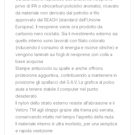
privo di IPA o idrocarburi policiclici aromatici, ricavato
da materiale non derivato dal petrolio e filo
approvato dal REACH (standard dell’Unione
Europea). Il neoprene viene ora prodotto da
carbonio nero riciclato. Sia il rivestimento esterno sia
quello interno sono lavorati con filato colorato
(riducendo il consumo di energia e risorse idriche) e
vengono laminati sui fogli di neoprene con colla a
base acquosa
Stampe antiscivolo su spalle e anche offrono
protezione aggiuntiva, contribuendo a mantenere in
posizione gli spallacci del G.A.V. La grafica al polso
aiuta a tenere stabile il computer nel punto
desiderato
Il nylon dello strato esterno resiste all’abrasione e il
Velcro TM agli strappi grazie alla trama più serrata,
conservando intatto nel tempo l’aspetto della muta
Il materiale interno è ultra morbido, per una semplice
e rapida vestizione