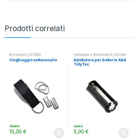
Prodotti correlati
Accessori
,
SCUBA
Lampade e Illuminatori
,
SCUBA
Cinghiaggio sottocavallo
Adattatore per batterie AAA
TillyTec
18,00
€
6,00
€
15,00
€
5,00
€