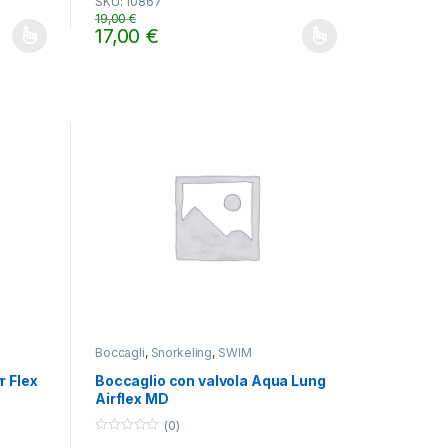
SKU: 10867
u
t
19,00
€
o
17,00
€
f
ti. Le opzioni possono essere scelte nella pagina del prodotto
Questo prodotto ha più varianti. Le opzioni possono es
5
Boccagli
,
Snorkeling
,
SWIM
r Flex
Boccaglio con valvola Aqua Lung
Airflex MD
(0)
0