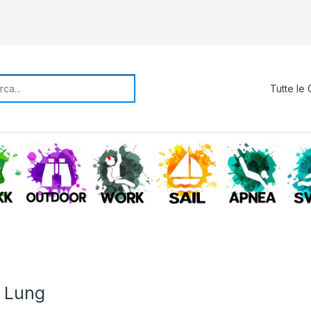
rch for:
TREKKING
OUTDOOR
WORK
SAIL
APNE
 Lung