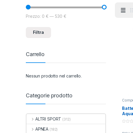
Prezzo:
0 €
—
530 €
Prezzo Min
Prezzo Max
Filtra
Carrello
Nessun prodotto nel carrello.
Categorie prodotto
Compu
Batte
Aqua
ALTRI SPORT
(312)
0
APNEA
(182)
o