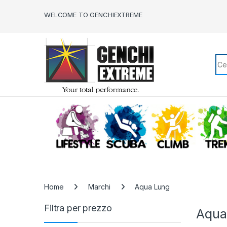
Skip to navigation
Skip to content
WELCOME TO GENCHIEXTREME
Sea
LIFESTYLE
SCUBA
CLIMB
Home
Marchi
Aqua Lung
Filtra per prezzo
Aqua