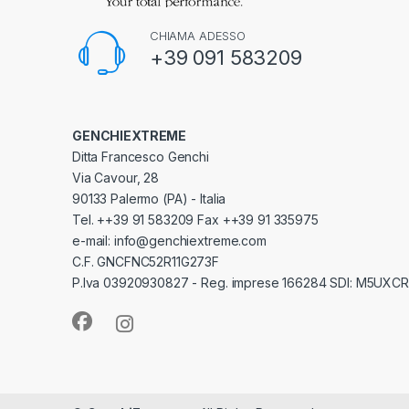
CHIAMA ADESSO
+39 091 583209
GENCHIEXTREME
Ditta Francesco Genchi
Via Cavour, 28
90133 Palermo (PA) - Italia
Tel. ++39 91 583209 Fax ++39 91 335975
e-mail: info@genchiextreme.com
C.F. GNCFNC52R11G273F
P.Iva 03920930827 - Reg. imprese 166284 SDI: M5UXCR