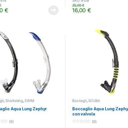
9414
SKU: 9108
u
t
€
25,00
€
o
00
€
16,00
€
f
Questo prodotto ha più varian
5
gli
,
Snorkeling
,
SWIM
Boccagli
,
SCUBA
aglio Aqua Lung Zephyr
Boccaglio Aqua Lung Zephy
con valvola
(0)
(0)
0