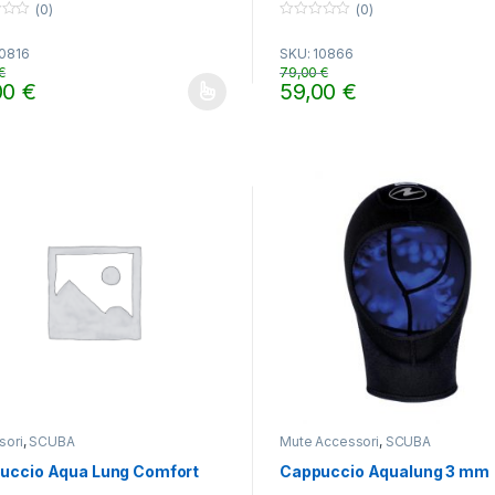
(0)
(0)
0
o
10816
SKU: 10866
u
t
€
79,00
€
o
00
€
59,00
€
f
o prodotto ha più varianti. Le opzioni possono essere scelte nella pa
5
sori
,
SCUBA
Mute Accessori
,
SCUBA
uccio Aqua Lung Comfort
Cappuccio Aqualung 3 mm