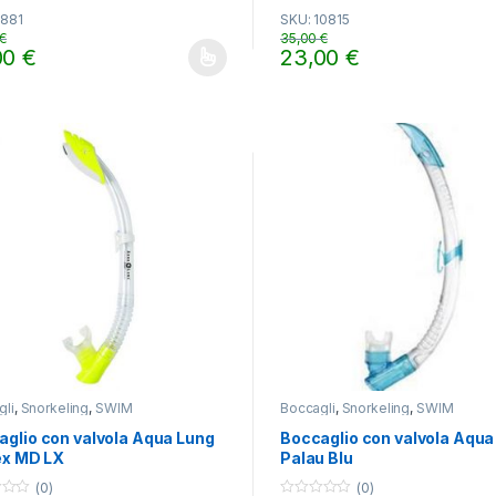
o
5881
SKU: 10815
u
t
€
35,00
€
o
00
€
23,00
€
f
o prodotto ha più varianti. Le opzioni possono essere scelte nella pa
Questo prodotto ha più varian
5
gli
,
Snorkeling
,
SWIM
Boccagli
,
Snorkeling
,
SWIM
aglio con valvola Aqua Lung
Boccaglio con valvola Aqua
ex MD LX
Palau Blu
(0)
(0)