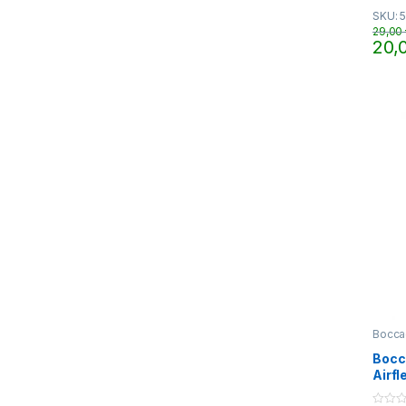
o
SKU: 
u
t
29,00
o
20,
f
Quest
5
Bocca
Bocc
Airfl