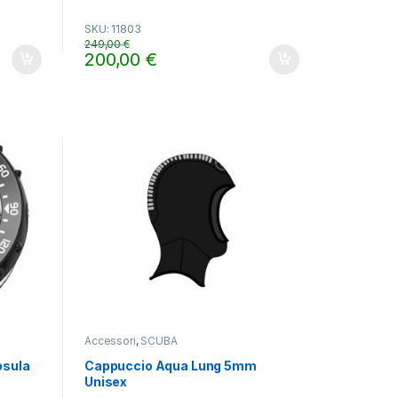
0
o
SKU: 11803
u
t
249,00
€
o
200,00
€
f
gina del prodotto
5
Accessori
,
SCUBA
psula
Cappuccio Aqua Lung 5mm
Unisex