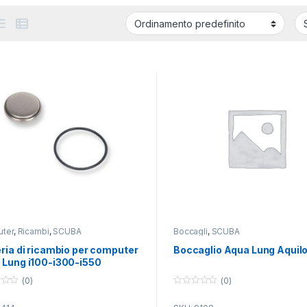
ter
,
Ricambi
,
SCUBA
Boccagli
,
SCUBA
ria di ricambio per computer
Boccaglio Aqua Lung Aquil
 Lung i100-i300-i550
(0)
(0)
0
o