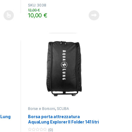
o
SKU: 3038
u
t
12,00
€
o
10,00
€
f
gina del prodotto
ti. Le opzioni possono essere scelte nella pagina del prodotto
5
Borse e Borsoni
,
SCUBA
 Lung
Borsa porta attrezzatura
AquaLung Explorer II Folder 141 litri
(0)