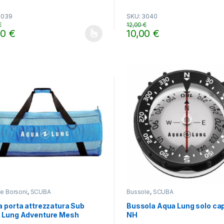
0
o
3039
SKU: 3040
u
t
€
12,00
€
o
00
€
10,00
€
f
o prodotto ha più varianti. Le opzioni possono essere scelte nella pa
5
e Borsoni
,
SCUBA
Bussole
,
SCUBA
 porta attrezzatura Sub
Bussola Aqua Lung solo ca
 Lung Adventure Mesh
NH