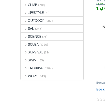
SKU: 
u
t
18,00
CLIMB
(700)
o
15,
f
5
LIFESTYLE
(71)
OUTDOOR
(987)
SAIL
(246)
SCIENCE
(75)
SCUBA
(1039)
SURVIVAL
(31)
SWIM
(155)
TREKKING
(1564)
WORK
(543)
Bocca
Bocc
0