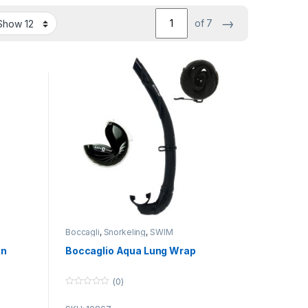
→
of 7
Boccagli
,
Snorkeling
,
SWIM
on
Boccaglio Aqua Lung Wrap
(0)
0
o