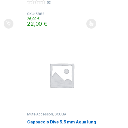
(0)
0
o
SKU: 5882
u
t
26,00
€
o
22,00
€
f
gina del prodotto
Questo prodotto ha più varianti. Le opzioni possono es
5
Mute Accessori
,
SCUBA
Cappuccio Dive 5,5 mm Aqua lung