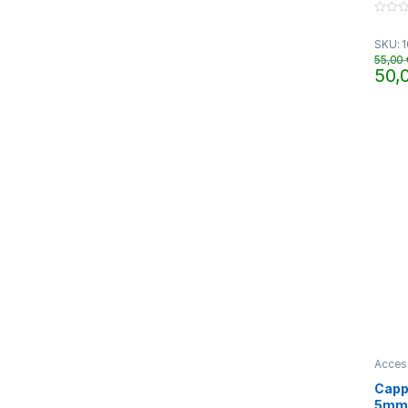
0
o
SKU: 
u
t
55,00
o
50,
f
Quest
5
Acces
Capp
5mm