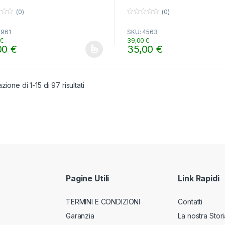
(0)
(0)
0
o
3961
SKU: 4563
u
t
0
€
39,00
€
o
00
€
35,00
€
f
o prodotto ha più varianti. Le opzioni possono essere scelte nella pa
Questo prodotto ha più varian
5
zione di 1-15 di 97 risultati
Pagine Utili
Link Rapidi
TERMINI E CONDIZIONI
Contatti
Garanzia
La nostra Stori