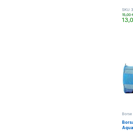
0
o
SKU: 
u
t
15,00
o
13,
f
Quest
5
Borse 
Borsa
Aqua