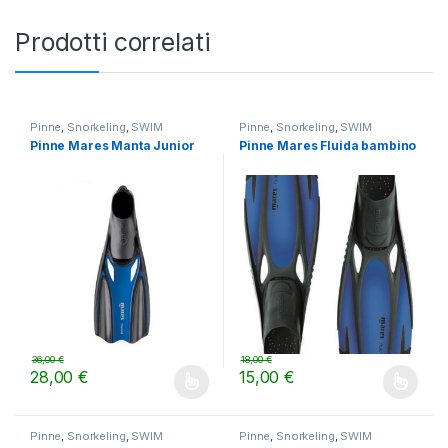
Prodotti correlati
Pinne
,
Snorkeling
,
SWIM
Pinne
,
Snorkeling
,
SWIM
Pinne Mares Manta Junior
Pinne Mares Fluida bambino
36,00
€
18,00
€
28,00
€
15,00
€
Questo prodotto ha più varianti. Le opzioni possono essere scelt
Questo prodotto ha più varianti.
Pinne
,
Snorkeling
,
SWIM
Pinne
,
Snorkeling
,
SWIM