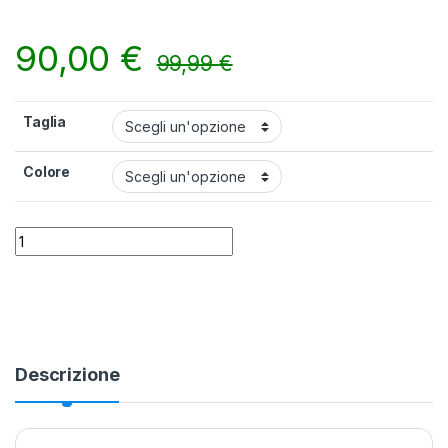
90,00
€
99,99
€
Taglia
Colore
Mutino Short Cressi Sub Med quantity
Alternative:
Descrizione