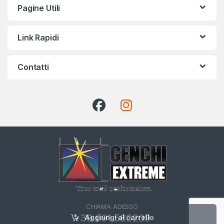
Pagine Utili
Link Rapidi
Contatti
CHIAMA ADESSO
+39 091 583209
Aggiungi al carrello