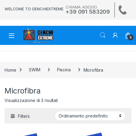
Skip to navigation
Skip to content
CHIAMA ADESSO
WELCOME TO GENCHIEXTREME
+39 091 583209
0
Home
SWIM
Piscina
Microfibra
Microfibra
Visualizzazione di 3 risultati
Filters