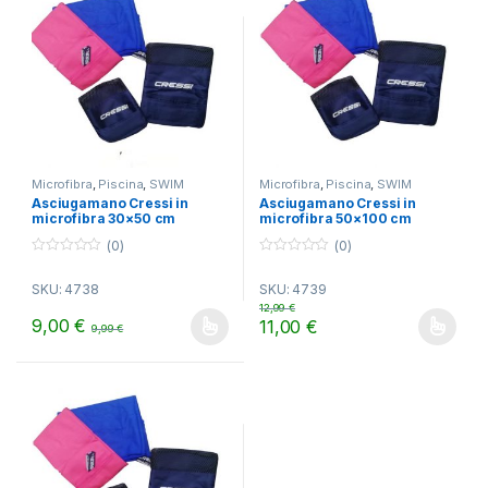
Microfibra
,
Piscina
,
SWIM
Microfibra
,
Piscina
,
SWIM
Asciugamano Cressi in
Asciugamano Cressi in
microfibra 30×50 cm
microfibra 50×100 cm
(0)
(0)
0
0
o
o
SKU: 4738
SKU: 4739
u
u
t
t
12,99
€
o
o
9,00
€
11,00
€
9,99
€
f
f
Questo prodotto ha più varianti. Le opzioni possono essere scelt
Questo prodotto ha più varianti.
5
5