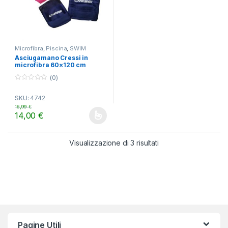
Microfibra
,
Piscina
,
SWIM
Asciugamano Cressi in
microfibra 60×120 cm
(0)
0
o
SKU: 4742
u
t
16,99
€
o
14,00
€
f
Questo prodotto ha più varianti. Le opzioni possono essere scelt
5
Visualizzazione di 3 risultati
Pagine Utili