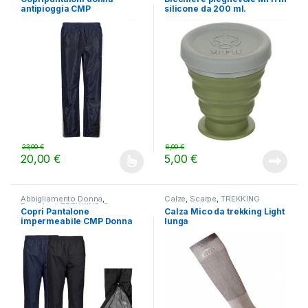
antipioggia CMP
silicone da 200 ml.
23,00
€
6,00
€
20,00
€
5,00
€
Questo prodotto ha più varianti. Le opzioni possono essere scelt
Abbigliamento Donna
,
Calze
,
Scarpe
,
TREKKING
Pantaloni
,
TREKKING
,
Donna
,
Copri Pantalone
Calza Mico da trekking Light
LIFESTYLE
,
Pantaloni
impermeabile CMP Donna
lunga