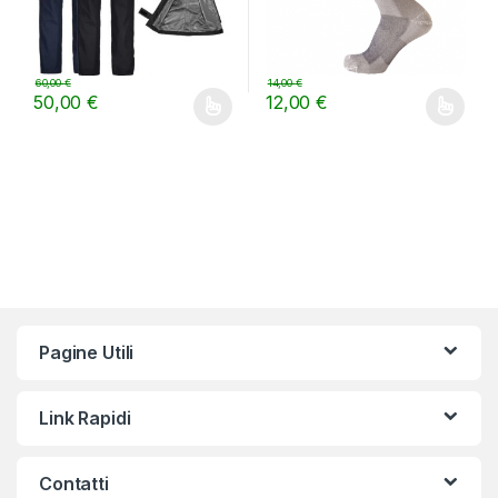
60,00
€
14,00
€
50,00
€
12,00
€
Questo prodotto ha più varianti. Le opzioni possono essere scelt
Questo prodotto ha più varianti.
Pagine Utili
Link Rapidi
Contatti