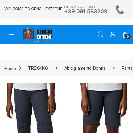
Skip to navigation
Skip to content
CHIAMA ADESSO
WELCOME TO GENCHIEXTREME
+39 091 583209
0
Home
TREKKING
Abbigliamento Donna
Panta
🔍