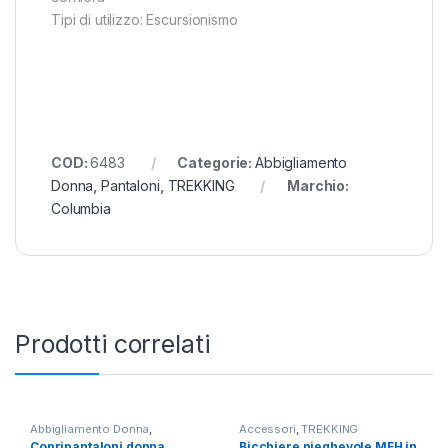
Tipi di utilizzo: Escursionismo
COD:
6483
Categorie:
Abbigliamento
Donna
,
Pantaloni
,
TREKKING
Marchio:
Columbia
Prodotti correlati
Abbigliamento Donna
,
Accessori
,
TREKKING
Pantaloni
,
TREKKING
Copripantaloni donna
Bicchiere pieghevole MFH in