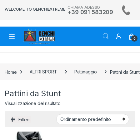
Skip to navigation
Skip to content
CHIAMA ADESSO
WELCOME TO GENCHIEXTREME
+39 091 583209
0
Home
ALTRI SPORT
Pattinaggio
Pattini da Stunt
Pattini da Stunt
Visualizzazione del risultato
Filters