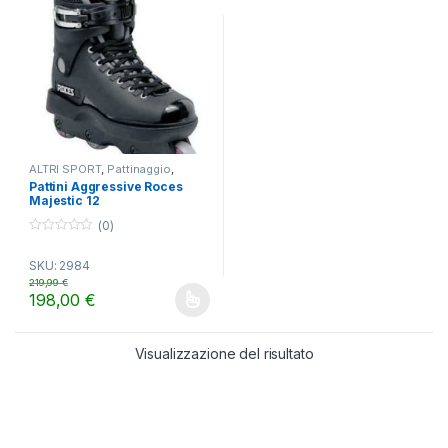
ALTRI SPORT
,
Pattinaggio
,
Pattini da Stunt
Pattini Aggressive Roces
Majestic 12
(0)
0
o
SKU: 2984
u
t
219,99
€
o
198,00
€
f
Questo prodotto ha più varianti. Le opzioni possono essere scelt
5
Visualizzazione del risultato