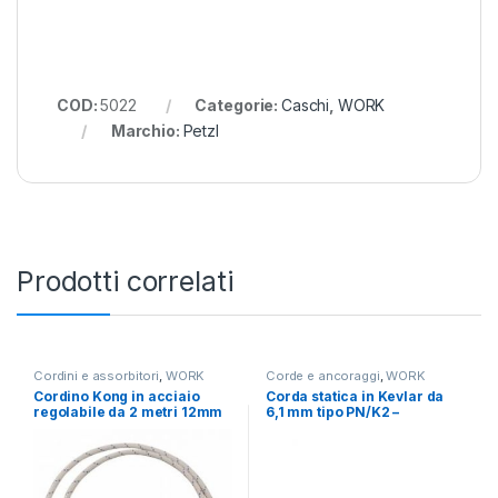
COD:
5022
Categorie:
Caschi
,
WORK
Marchio:
Petzl
Prodotti correlati
Cordini e assorbitori
,
WORK
Corde e ancoraggi
,
WORK
Cordino Kong in acciaio
Corda statica in Kevlar da
regolabile da 2 metri 12mm
6,1 mm tipo PN/K2 –
Certificata EN 564:2014
Ed.2021