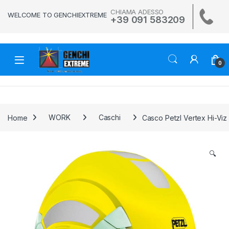
Skip to navigation
Skip to content
CHIAMA ADESSO
WELCOME TO GENCHIEXTREME
+39 091 583209
0
Home
WORK
Caschi
Casco Petzl Vertex Hi-Viz 
🔍