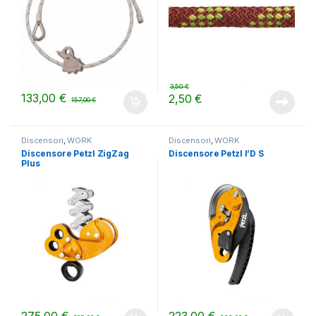
3,50
€
133,00
€
2,50
€
157,00
€
Discensori
,
WORK
Discensori
,
WORK
Discensore Petzl ZigZag
Discensore Petzl I’D S
Plus