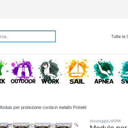
rch for:
TREKKING
OUTDOOR
WORK
SAIL
APNE
Modulo per protezione corda in metallo Protekt
Ancoraggio
,
WORK
🔍