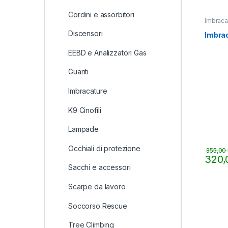
Cordini e assorbitori
Imbraca
Discensori
Imbrac
EEBD e Analizzatori Gas
Guanti
Imbracature
K9 Cinofili
Lampade
Occhiali di protezione
355,00
320
Sacchi e accessori
Questo 
Scarpe da lavoro
Soccorso Rescue
Tree Climbing