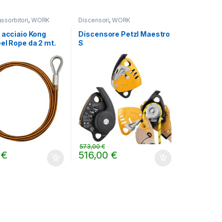
assorbitori
,
WORK
Discensori
,
WORK
 acciaio Kong
Discensore Petzl Maestro
el Rope da 2 mt.
S
573,00
€
0
€
516,00
€
ina del prodotto