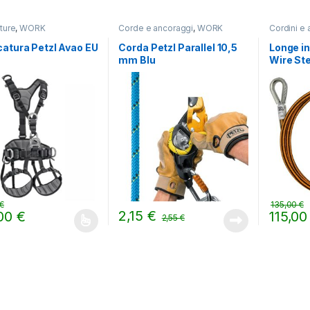
ture
,
WORK
Corde e ancoraggi
,
WORK
Cordini e 
atura Petzl Avao EU
Corda Petzl Parallel 10,5
Longe in
mm Blu
Wire Ste
€
135,00
€
2,15
€
,00
€
115,0
2,55
€
prodotto ha più varianti. Le opzioni possono essere scelte nella pag