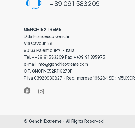
+39 091 583209
GENCHIEXTREME
Ditta Francesco Genchi
Via Cavour, 28
90133 Palermo (PA) - Italia
Tel. ++39 91 583209 Fax ++39 91 335975
e-mail: info@genchiextreme.com
C.F. GNCFNC52R11G273F
P.Iva 03920930827 - Reg. imprese 166284 SDI: M5UXCR
©
GenchiExtreme
- All Rights Reserved