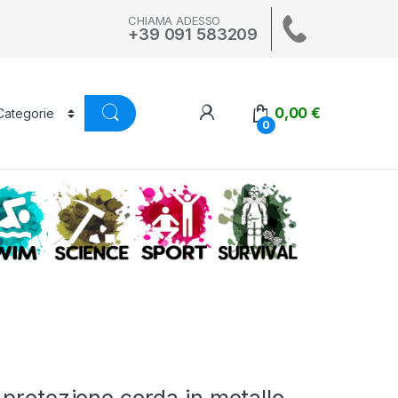
CHIAMA ADESSO
+39 091 583209
0,00
€
0
A
SWIM
SCIENCE
ALTRI SPORT
SURVIVAL