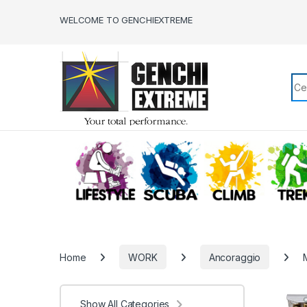
Skip to navigation
Skip to content
WELCOME TO GENCHIEXTREME
Sea
LIFESTYLE
SCUBA
CLIMB
Home
WORK
Ancoraggio
Show All Categories