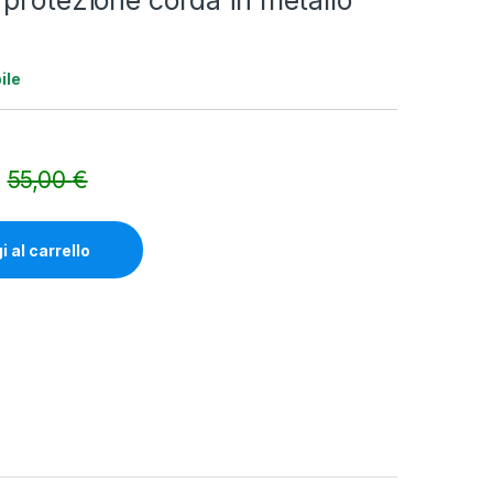
protezione corda in metallo
ile
55,00
€
Alternative:
 al carrello