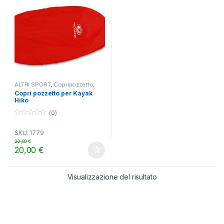
ALTRI SPORT
,
Copripozzetto
,
Kayak da mare
Copri pozzetto per Kayak
Hiko
(0)
0
o
SKU: 1779
u
t
22,00
€
o
20,00
€
f
5
Visualizzazione del risultato