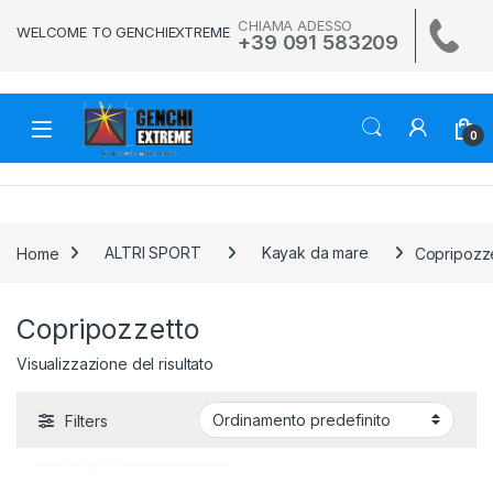
Skip to navigation
Skip to content
CHIAMA ADESSO
WELCOME TO GENCHIEXTREME
+39 091 583209
0
Home
ALTRI SPORT
Kayak da mare
Copripozz
Copripozzetto
Visualizzazione del risultato
Filters