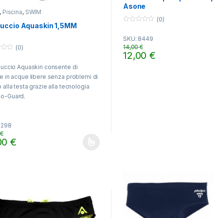
Asone
,
Piscina
,
SWIM
(0)
uccio Aquaskin 1,5MM
0
o
SKU: 8449
u
t
14,00
€
(0)
o
12,00
€
f
Questo prodotto ha più varian
5
puccio Aquaskin consente di
e in acque libere senza problemi di
 alla testa grazie alla tecnologia
o-Guard.
8298
9
€
00
€
o prodotto ha più varianti. Le opzioni possono essere scelte nella pa