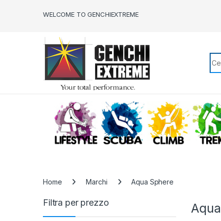
Skip to navigation
Skip to content
WELCOME TO GENCHIEXTREME
Sea
LIFESTYLE
SCUBA
CLIMB
Home
Marchi
Aqua Sphere
Filtra per prezzo
Aqua