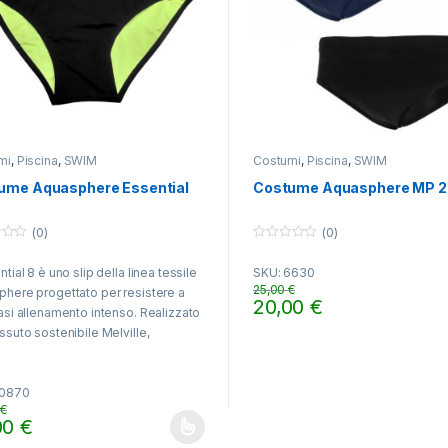
mi
,
Piscina
,
SWIM
Costumi
,
Piscina
,
SWIM
ume Aquasphere Essential
Costume Aquasphere MP 
(0)
(0)
0
o
ntial 8 è uno slip della linea tessile
SKU: 6630
u
t
25,00
€
here progettato per resistere a
o
20,00
€
f
asi allenamento intenso. Realizzato
Questo prodotto ha più varian
5
ssuto sostenibile Melville,
te una vestibilità compressiva e
rante garantendo un comfort
10870
ro.
0
€
00
€
o prodotto ha più varianti. Le opzioni possono essere scelte nella pa