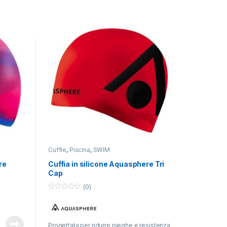
Cuffie
,
Piscina
,
SWIM
re
Cuffia in silicone Aquasphere Tri
Cap
(0)
0
o
u
t
o
Progettata per ridurre pieghe e resistenza
f