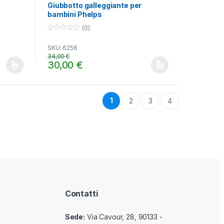
Giubbotto galleggiante per
bambini Phelps
(0)
0
o
SKU: 6256
u
t
34,00
€
o
30,00
€
f
gina del prodotto
ti. Le opzioni possono essere scelte nella pagina del prodotto
Questo prodotto ha più varianti. Le opzioni possono es
5
1
2
3
4
Contatti
Sede:
Via Cavour, 28, 90133 -