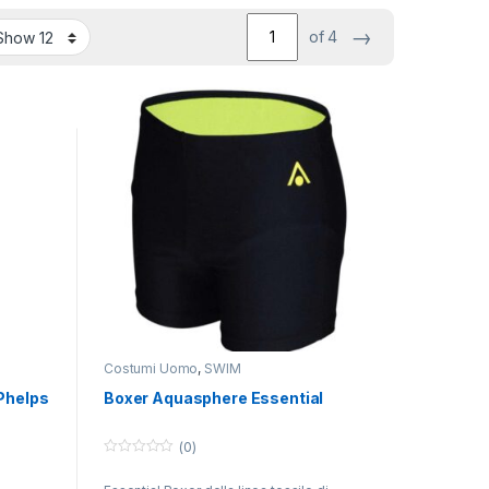
→
of 4
Costumi Uomo
,
SWIM
Phelps
Boxer Aquasphere Essential
(0)
0
o