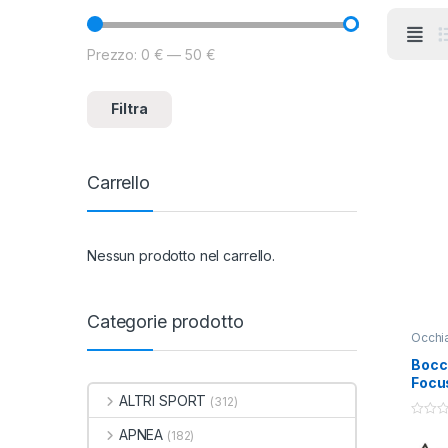
Prezzo:
0 €
—
50 €
Prezzo Min
Prezzo Max
Filtra
Carrello
Nessun prodotto nel carrello.
Categorie prodotto
Occhia
Bocc
Focu
ALTRI SPORT
(312)
0
APNEA
(182)
o