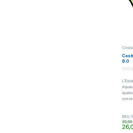
Costu
Cost
8.0
0
o
L’Esse
u
t
Aquasp
o
f
qualsi
5
con te
consen
traspi
SKU: 
duratu
30,0
26,
Quest