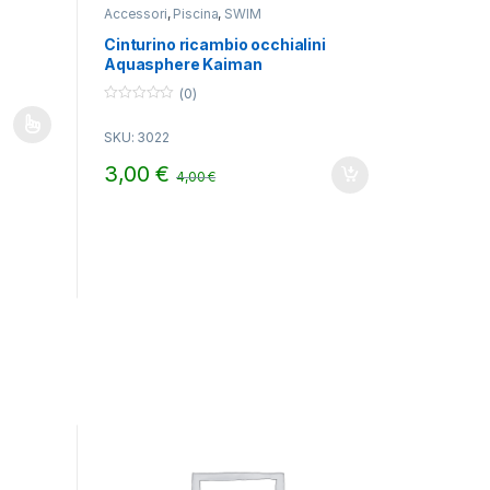
Accessori
,
Piscina
,
SWIM
Cinturino ricambio occhialini
Aquasphere Kaiman
(0)
0
o
ti. Le opzioni possono essere scelte nella pagina del prodotto
SKU: 3022
u
t
o
3,00
€
4,00
€
f
5
gina del prodotto