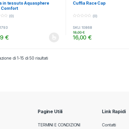
ia in tessuto Aquasphere
Cuffia Race Cap
 Comfort
(0)
(0)
0
o
11793
SKU: 10868
u
t
18,00
€
o
99
€
16,00
€
f
o prodotto ha più varianti. Le opzioni possono essere scelte nella pa
Questo prodotto ha più varian
5
zione di 1-15 di 50 risultati
Pagine Utili
Link Rapidi
TERMINI E CONDIZIONI
Contatti