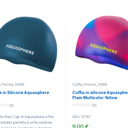
,
Piscina
,
SWIM
Cuffie
,
Piscina
,
SWIM
a in Silicone Aquasphere
Cuffia in silicone Aquasphe
Plain Multicolor Yellow
(0)
(0)
0
o
fia Plain Cap di Aquasphere offre
SKU: 12761
u
t
stibilità perfetta e un’eccellente
o
9,00
€
f