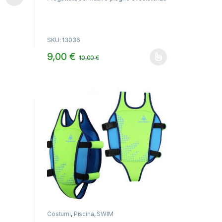
5
SKU: 13036
9,00
€
10,00
€
gina del prodotto
Questo prodotto ha più varianti. Le opzioni possono es
Costumi
,
Piscina
,
SWIM