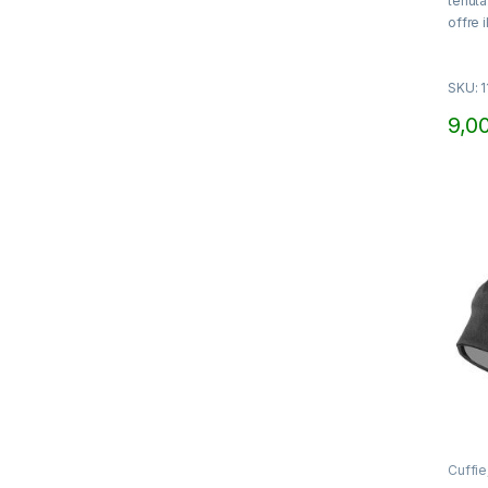
tenuta
5
offre 
vestib
i capel
SKU: 
9,0
Quest
Cuffie