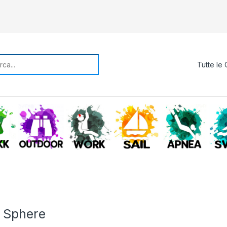
rch for:
TREKKING
OUTDOOR
WORK
SAIL
APNE
 Sphere