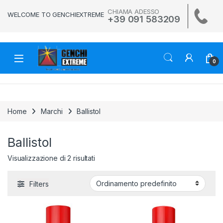
Skip to navigation
Skip to content
CHIAMA ADESSO
WELCOME TO GENCHIEXTREME
+39 091 583209
0
Home
Marchi
Ballistol
Ballistol
Visualizzazione di 2 risultati
Filters