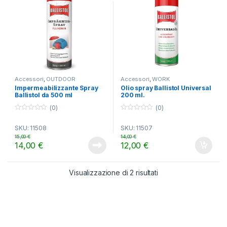
Accessori
,
OUTDOOR
Accessori
,
WORK
Impermeabilizzante Spray
Olio spray Ballistol Universal
Ballistol da 500 ml
200 ml.
(0)
(0)
0
0
o
o
SKU: 11508
SKU: 11507
u
u
t
t
15,00
€
14,00
€
o
o
14,00
€
12,00
€
f
f
5
5
Visualizzazione di 2 risultati