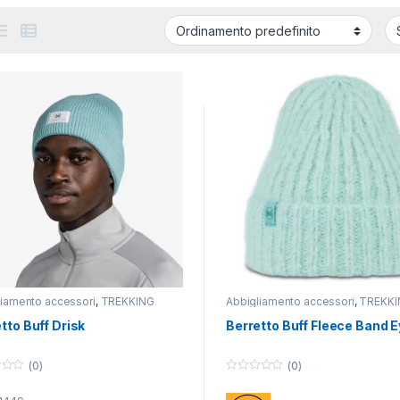
liamento accessori
,
TREKKING
Abbigliamento accessori
,
TREKKI
tto Buff Drisk
Berretto Buff Fleece Band E
(0)
(0)
0
o