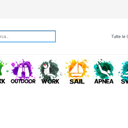
rch for:
TREKKING
OUTDOOR
WORK
SAIL
APNE