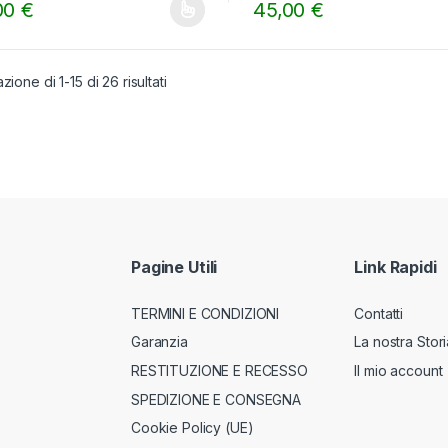
o
00
€
45,00
€
f
o prodotto ha più varianti. Le opzioni possono essere scelte nella pa
Questo prodotto ha più varian
5
zione di 1-15 di 26 risultati
Pagine Utili
Link Rapidi
TERMINI E CONDIZIONI
Contatti
Garanzia
La nostra Stori
RESTITUZIONE E RECESSO
Il mio account
SPEDIZIONE E CONSEGNA
Cookie Policy (UE)