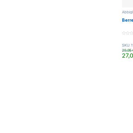
Abbig
Berre
0
o
SKU: 1
u
t
29,95
o
27,
f
Quest
5