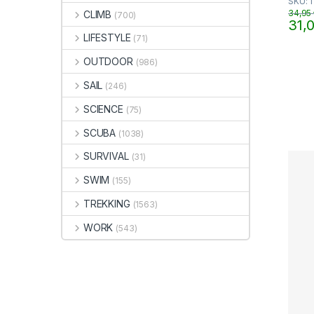
SKU: 
u
t
34,95
CLIMB
(700)
o
31,
f
Quest
5
LIFESTYLE
(71)
OUTDOOR
(986)
SAIL
(246)
SCIENCE
(75)
SCUBA
(1038)
SURVIVAL
(31)
SWIM
(155)
TREKKING
(1563)
WORK
(543)