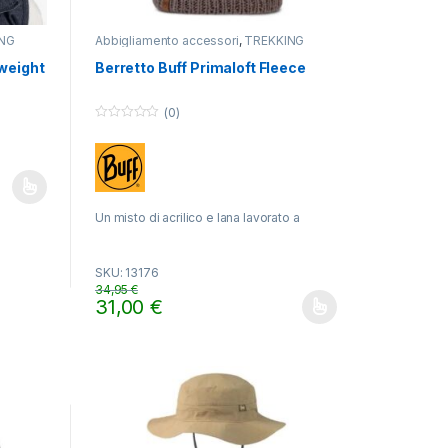
NG
Abbigliamento accessori
,
TREKKING
weight
Berretto Buff Primaloft Fleece
(0)
0
o
u
t
o
f
gina del prodotto
ti. Le opzioni possono essere scelte nella pagina del prodotto
5
Un misto di acrilico e lana lavorato a
maglia a trecce, cruelty-free ed eco-chic
SKU: 13176
34,95
€
31,00
€
Questo prodotto ha più varianti. Le opzioni possono es