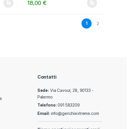
o
18,00
€
f
gina del prodotto
ti. Le opzioni possono essere scelte nella pagina del prodotto
Questo prodotto ha più varianti. Le opzioni possono es
5
1
2
Contatti
Sede:
Via Cavour, 28, 90133 -
Palermo
a
Telefono:
091 583209
Email:
info@genchiextreme.com