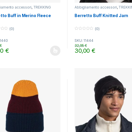
liamento accessori
,
TREKKING
Abbigliamento accessori
,
TREKKI
tto Buff in Merino Fleece
Berretto Buff Knitted Jarn
(0)
(0)
0
o
11440
SKU: 11444
u
t
€
32,95
€
o
00
€
30,00
€
f
o prodotto ha più varianti. Le opzioni possono essere scelte nella pa
Questo prodotto ha più varian
5