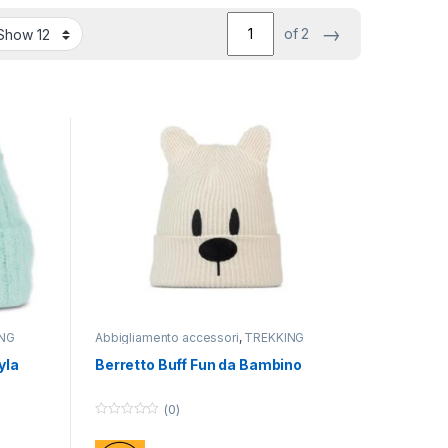
→
of 2
NG
Abbigliamento accessori
,
TREKKING
yla
Berretto Buff Fun da Bambino
(0)
0
o