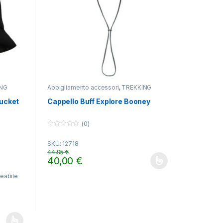
NG
Abbigliamento accessori
,
TREKKING
Bucket
Cappello Buff Explore Booney
(0)
0
o
SKU: 12718
u
t
44,95
€
o
40,00
€
f
gina del prodotto
Questo prodotto ha più varianti. Le opzioni possono es
5
eabile