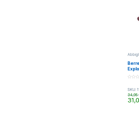
Abbig
Berre
Expl
0
o
SKU: 1
u
t
34,95
o
31,
f
Quest
5