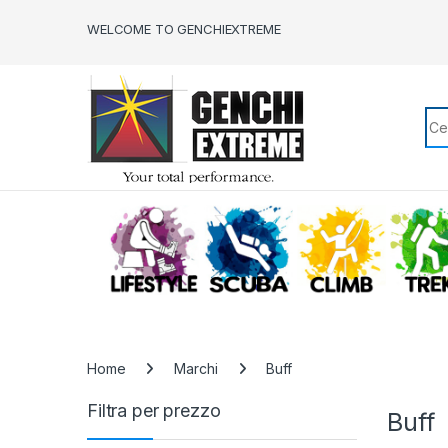
Skip to navigation
Skip to content
WELCOME TO GENCHIEXTREME
Sea
LIFESTYLE
SCUBA
CLIMB
Home
Marchi
Buff
Filtra per prezzo
Buff