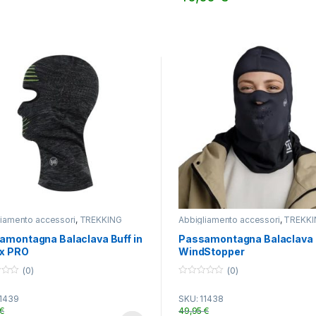
Questo prodotto ha più varian
liamento accessori
,
TREKKING
Abbigliamento accessori
,
TREKKI
amontagna Balaclava Buff in
Passamontagna Balaclava B
lx PRO
WindStopper
(0)
(0)
0
o
11439
SKU: 11438
u
t
€
49,95
€