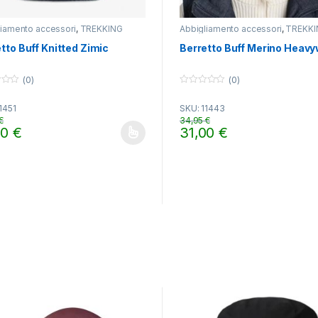
liamento accessori
,
TREKKING
Abbigliamento accessori
,
TREKKI
tto Buff Knitted Zimic
Berretto Buff Merino Heavy
(0)
(0)
0
o
1451
SKU: 11443
u
t
€
34,95
€
o
00
€
31,00
€
f
o prodotto ha più varianti. Le opzioni possono essere scelte nella pa
Questo prodotto ha più varian
5