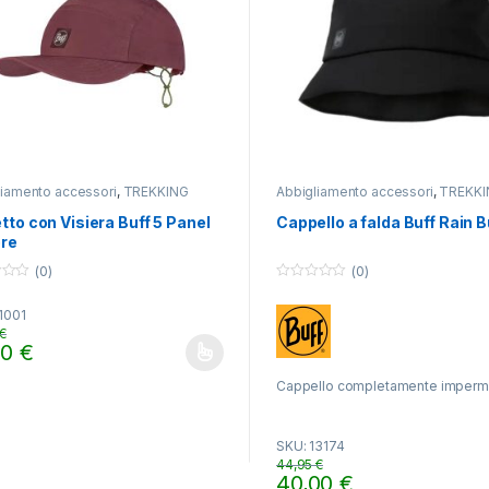
liamento accessori
,
TREKKING
Abbigliamento accessori
,
TREKKI
tto con Visiera Buff 5 Panel
Cappello a falda Buff Rain 
ore
(0)
(0)
0
o
1001
u
t
€
o
00
€
f
o prodotto ha più varianti. Le opzioni possono essere scelte nella pa
5
Cappello completamente imperm
per restare asciutti con stile.
SKU: 13174
44,95
€
40,00
€