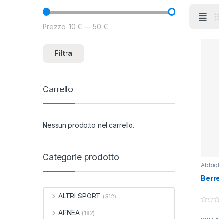
Prezzo:
10 €
—
50 €
Prezzo Min
Prezzo Max
Filtra
Carrello
Nessun prodotto nel carrello.
Categorie prodotto
Abbig
Berre
ALTRI SPORT
(312)
0
APNEA
(182)
o