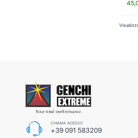
o
45,
f
Quest
5
Visualizza
CHIAMA ADESSO
+39 091 583209