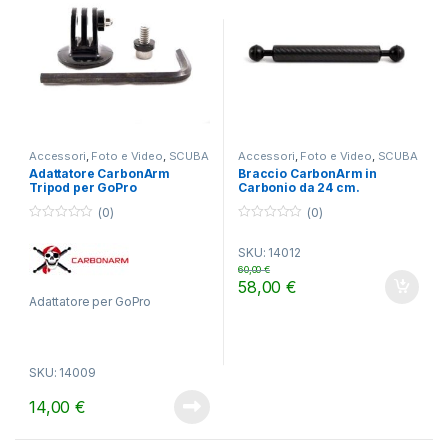
Accessori
,
Foto e Video
,
SCUBA
Accessori
,
Foto e Video
,
SCUBA
Adattatore CarbonArm
Braccio CarbonArm in
Tripod per GoPro
Carbonio da 24 cm.
(0)
(0)
0
0
o
o
SKU: 14012
u
u
t
t
60,00
€
o
o
58,00
€
f
f
Adattatore per GoPro
5
5
SKU: 14009
14,00
€