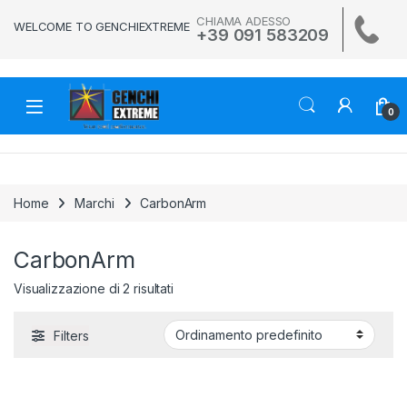
Skip to navigation
Skip to content
CHIAMA ADESSO
WELCOME TO GENCHIEXTREME
+39 091 583209
0
Home
Marchi
CarbonArm
CarbonArm
Visualizzazione di 2 risultati
Filters