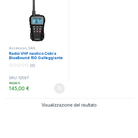
Accessori
,
SAIL
Radio VHF nautico Cobra
BlueBound 150 Galleggiante
(0)
0
o
SKU: 12597
u
t
180,00
€
o
145,00
€
f
5
Visualizzazione del risultato