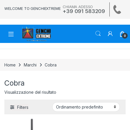
Skip to navigation
Skip to content
CHIAMA ADESSO
WELCOME TO GENCHIEXTREME
+39 091 583209
0
Home
Marchi
Cobra
Cobra
Visualizzazione del risultato
Filters