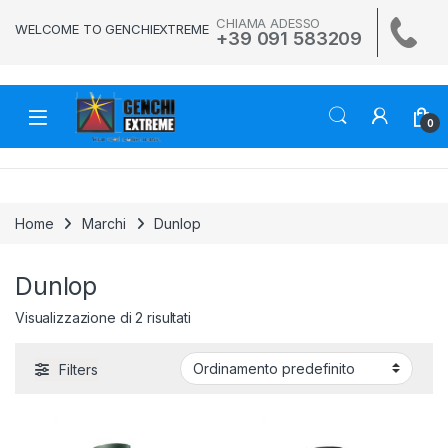
Skip to navigation
Skip to content
CHIAMA ADESSO
WELCOME TO GENCHIEXTREME
+39 091 583209
0
Home
Marchi
Dunlop
Dunlop
Visualizzazione di 2 risultati
Filters