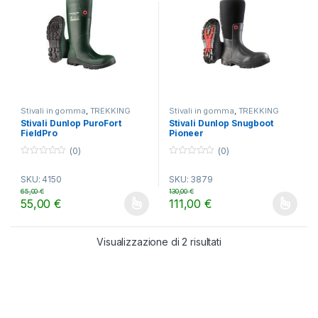
Stivali in gomma
,
TREKKING
Stivali in gomma
,
TREKKING
Stivali Dunlop PuroFort
Stivali Dunlop Snugboot
FieldPro
Pioneer
(0)
(0)
0
0
o
o
SKU: 4150
SKU: 3879
u
u
t
t
65,00
€
130,00
€
o
o
55,00
€
111,00
€
f
f
Questo prodotto ha più varianti. Le opzioni possono essere scelt
Questo prodotto ha più varianti.
5
5
Visualizzazione di 2 risultati