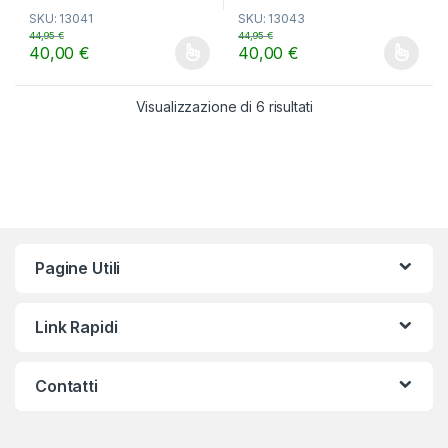
SKU: 13041
SKU: 13043
44,95
€
44,95
€
40,00
€
40,00
€
Questo prodotto ha più varianti. Le opzioni possono essere scelt
Questo prodotto ha più varianti.
Visualizzazione di 6 risultati
Pagine Utili
Link Rapidi
Contatti