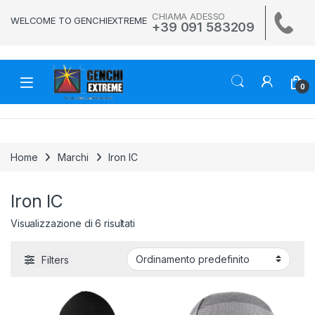
Skip to navigation
Skip to content
CHIAMA ADESSO
WELCOME TO GENCHIEXTREME
+39 091 583209
0
Home
Marchi
Iron IC
Iron IC
Visualizzazione di 6 risultati
Filters