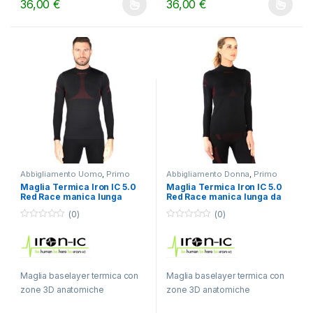
36,00
€
36,00
€
Questo prodotto ha più varianti. Le opzioni possono essere scelt
Questo prodotto ha più varianti.
Abbigliamento Uomo
,
Primo
Abbigliamento Donna
,
Primo
strato
,
TREKKING
strato
,
TREKKING
Maglia Termica Iron IC 5.0
Maglia Termica Iron IC 5.0
Red Race manica lunga
Red Race manica lunga da
Donna
(0)
(0)
0
0
o
o
u
u
t
t
o
o
f
f
Maglia baselayer termica con
Maglia baselayer termica con
5
5
zone 3D anatomiche
zone 3D anatomiche