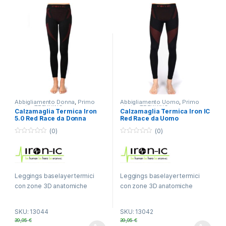
Abbigliamento Donna
,
Primo
Abbigliamento Uomo
,
Primo
strato
,
TREKKING
strato
,
TREKKING
Calzamaglia Termica Iron
Calzamaglia Termica Iron IC
5.0 Red Race da Donna
Red Race da Uomo
(0)
(0)
0
0
o
o
u
u
t
t
o
o
f
f
Leggings baselayer termici
Leggings baselayer termici
5
5
con zone 3D anatomiche
con zone 3D anatomiche
SKU: 13044
SKU: 13042
39,95
€
39,95
€