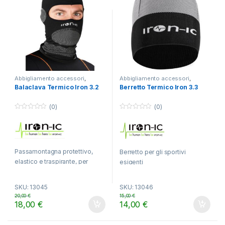
Abbigliamento accessori
,
Abbigliamento accessori
,
TREKKING
TREKKING
Balaclava Termico Iron 3.2
Berretto Termico Iron 3.3
(0)
(0)
0
0
o
o
u
u
t
t
o
o
f
f
Passamontagna protettivo,
5
5
Berretto per gli sportivi
elastico e traspirante, per
esigenti
uomo e donna
SKU: 13045
SKU: 13046
20,00
€
15,00
€
18,00
€
14,00
€