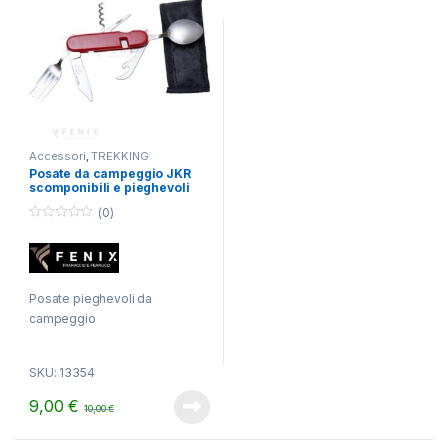
Accessori
,
TREKKING
Posate da campeggio JKR
scomponibili e pieghevoli
(0)
0
o
u
t
o
f
Posate pieghevoli da
5
campeggio
SKU: 13354
9,00
€
10,00
€