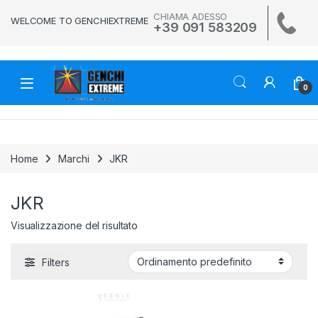
Skip to navigation
Skip to content
CHIAMA ADESSO
WELCOME TO GENCHIEXTREME
+39 091 583209
0
Home
Marchi
JKR
JKR
Visualizzazione del risultato
Filters