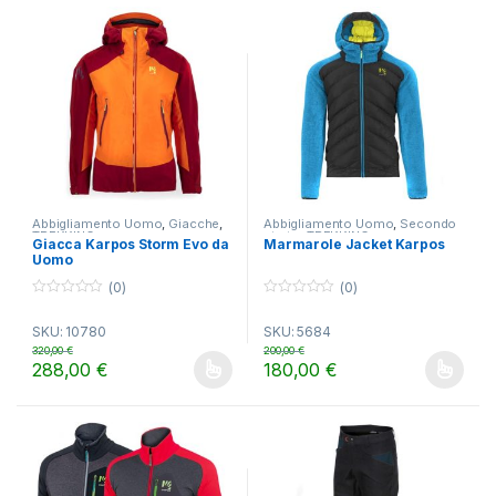
Abbigliamento Uomo
,
Giacche
,
Abbigliamento Uomo
,
Secondo
TREKKING
strato
,
TREKKING
Giacca Karpos Storm Evo da
Marmarole Jacket Karpos
Uomo
(0)
(0)
0
0
o
o
SKU: 10780
SKU: 5684
u
u
t
t
320,00
€
200,00
€
o
o
288,00
€
180,00
€
f
f
Questo prodotto ha più varianti. Le opzioni possono essere scelt
Questo prodotto ha più varianti.
5
5