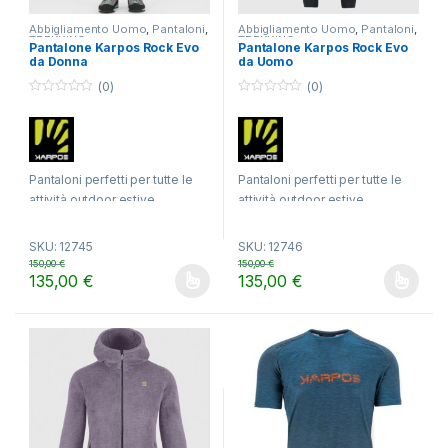
Abbigliamento Uomo
,
Pantaloni
,
Abbigliamento Uomo
,
Pantaloni
,
TREKKING
TREKKING
Pantalone Karpos Rock Evo
Pantalone Karpos Rock Evo
da Donna
da Uomo
(0)
(0)
0
0
o
o
u
u
t
t
o
o
f
f
5
5
Pantaloni perfetti per tutte le
Pantaloni perfetti per tutte le
attività outdoor estive.
attività outdoor estive.
SKU: 12745
SKU: 12746
150,00
€
150,00
€
135,00
€
135,00
€
Questo prodotto ha più varianti. Le opzioni possono essere scelt
Questo prodotto ha più varianti.