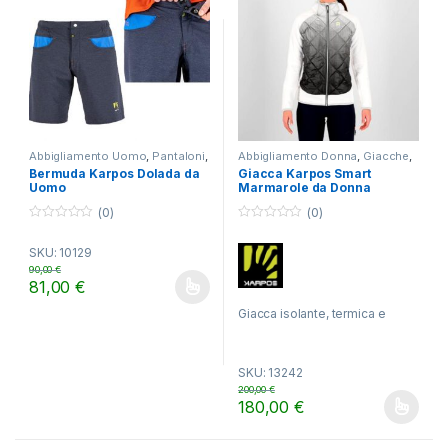
Abbigliamento Uomo
,
Pantaloni
,
Abbigliamento Donna
,
Giacche
,
TREKKING
TREKKING
Bermuda Karpos Dolada da
Giacca Karpos Smart
Uomo
Marmarole da Donna
(0)
(0)
0
0
o
o
SKU: 10129
u
u
t
t
90,00
€
o
o
81,00
€
f
f
Questo prodotto ha più varianti. Le opzioni possono essere scelt
5
5
Giacca isolante, termica e
traspirante. Pensata per
l’utilizzo durante le attività
SKU: 13242
all’aria aperta, anche nei giorni
200,00
€
più freddi
180,00
€
Questo prodotto ha più varianti.