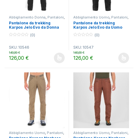
Abbigliamento Donna
,
Pantaloni
,
Abbigliamento Uomo
,
Pantaloni
,
TREKKING
TREKKING
Pantalone da trekking
Pantalone da trekking
Karpos Jelo Evo da Donna
Karpos Jelo Evo da Uomo
(0)
(0)
0
0
o
o
SKU: 10546
SKU: 10547
u
u
t
t
140,00
€
140,00
€
o
o
126,00
€
126,00
€
f
f
Questo prodotto ha più varianti. Le opzioni possono essere scelt
Questo prodotto ha più varianti.
5
5
Abbigliamento Uomo
,
Pantaloni
,
Abbigliamento Uomo
,
Pantaloni
,
TREKKING
TREKKING