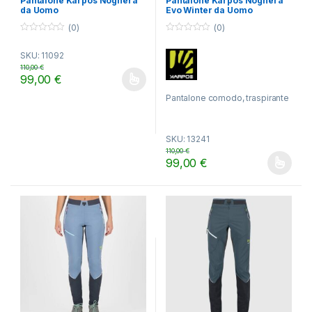
Pantalone Karpos Noghera
Pantalone Karpos Noghera
da Uomo
Evo Winter da Uomo
(0)
(0)
0
0
o
o
SKU: 11092
u
u
t
t
110,00
€
o
o
99,00
€
f
f
Questo prodotto ha più varianti. Le opzioni possono essere scelt
5
5
Pantalone comodo, traspirante
e caldo, regala un comfort
unico sia in parete che nella
SKU: 13241
vita di tutti i giorni.
110,00
€
99,00
€
Questo prodotto ha più varianti.