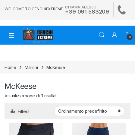
Skip to navigation
Skip to content
CHIAMA ADESSO
WELCOME TO GENCHIEXTREME
+39 091 583209
0
Home
Marchi
McKeese
McKeese
Visualizzazione di 3 risultati
Filters