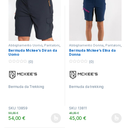
Abbigliamento Uomo
,
Pantaloni
,
Abbigliamento Donna
,
Pantaloni
,
TREKKING
TREKKING
Bermuda Mckee’s Diran da
Bermuda Mckee’s Etna da
Uomo
Donna
(0)
(0)
0
0
o
o
u
u
t
t
o
o
f
f
Bermuda da Trekking
Bermuda da trekking
5
5
SKU: 13859
SKU: 13811
59,90
€
49,90
€
54,00
€
45,00
€
Questo prodotto ha più varianti. Le opzioni possono essere scelt
Questo prodotto ha più varianti.