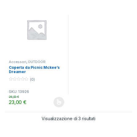
Accessori
,
OUTDOOR
Coperta da Picnic Mckee’s
Dreamer
(0)
0
o
SKU: 13926
u
t
26,00
€
o
23,00
€
f
Questo prodotto ha più varianti. Le opzioni possono essere scelt
5
Visualizzazione di 3 risultati