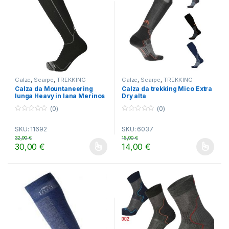
Calze
,
Scarpe
,
TREKKING
Calze
,
Scarpe
,
TREKKING
Calza da Mountaneering
Calza da trekking Mico Extra
lunga Heavy in lana Merinos
Dry alta
(0)
(0)
0
0
o
o
SKU: 11692
SKU: 6037
u
u
t
t
32,90
€
15,90
€
o
o
30,00
€
14,00
€
f
f
Questo prodotto ha più varianti. Le opzioni possono essere scelt
Questo prodotto ha più varianti.
5
5