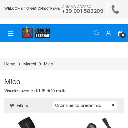
Skip to navigation
Skip to content
CHIAMA ADESSO
WELCOME TO GENCHIEXTREME
+39 091 583209
0
Home
Marchi
Mico
Mico
Visualizzazione di 1-15 di 19 risultati
Filters