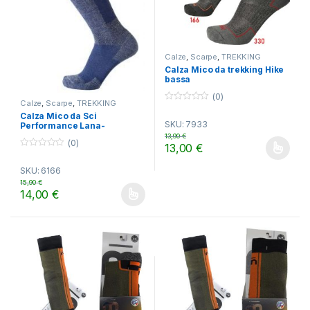
Calze
,
Scarpe
,
TREKKING
Calza Mico da trekking Hike
bassa
(0)
Calze
,
Scarpe
,
TREKKING
0
Calza Mico da Sci
o
SKU: 7933
Performance Lana-
u
t
Meraklon
13,90
€
o
(0)
13,00
€
f
Questo prodotto ha più varianti.
0
5
o
SKU: 6166
u
t
15,90
€
o
14,00
€
f
Questo prodotto ha più varianti. Le opzioni possono essere scelt
5