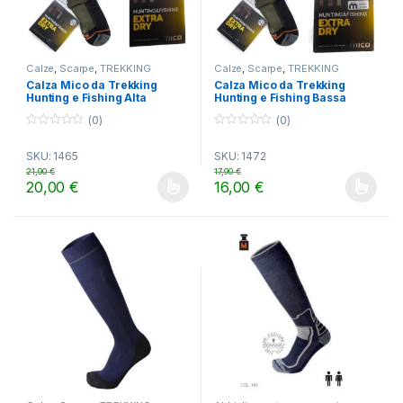
Calze
,
Scarpe
,
TREKKING
Calze
,
Scarpe
,
TREKKING
Calza Mico da Trekking
Calza Mico da Trekking
Hunting e Fishing Alta
Hunting e Fishing Bassa
(0)
(0)
0
0
o
o
SKU: 1465
SKU: 1472
u
u
t
t
21,90
€
17,90
€
o
o
20,00
€
16,00
€
f
f
Questo prodotto ha più varianti. Le opzioni possono essere scelt
Questo prodotto ha più varianti.
5
5