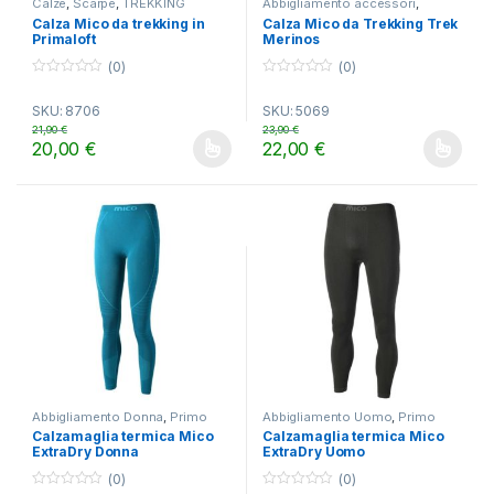
Calze
,
Scarpe
,
TREKKING
Abbigliamento accessori
,
TREKKING
Calza Mico da trekking in
Calza Mico da Trekking Trek
Primaloft
Merinos
(0)
(0)
0
0
o
o
SKU: 8706
SKU: 5069
u
u
t
t
21,90
€
23,90
€
o
o
20,00
€
22,00
€
f
f
Questo prodotto ha più varianti. Le opzioni possono essere scelt
Questo prodotto ha più varianti.
5
5
Abbigliamento Donna
,
Primo
Abbigliamento Uomo
,
Primo
strato
,
TREKKING
strato
,
TREKKING
Calzamaglia termica Mico
Calzamaglia termica Mico
ExtraDry Donna
ExtraDry Uomo
(0)
(0)