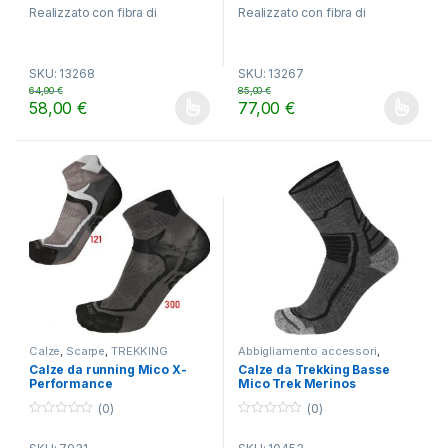
5
5
Realizzato con fibra di
Realizzato con fibra di
polipropilene Dryarn® ad alto
polipropilene Dryarn® ad alto
grado di trasferimento
grado di trasferimento
dell’umidità corporea
dell’umidità corporea
SKU: 13268
SKU: 13267
64,90
€
85,00
€
58,00
€
77,00
€
Questo prodotto ha più varianti. Le opzioni possono essere scelt
Questo prodotto ha più varianti.
Calze
,
Scarpe
,
TREKKING
Abbigliamento accessori
,
TREKKING
Calze da running Mico X-
Calze da Trekking Basse
Performance
Mico Trek Merinos
(0)
(0)
0
0
o
o